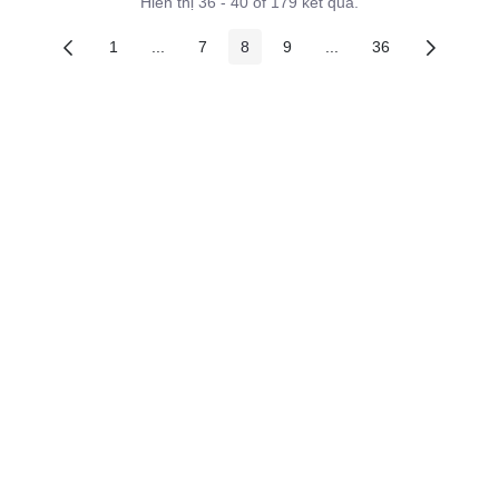
Hiển thị 36 - 40 of 179 kết quả.
1
...
7
8
9
...
36
Các trang trên cổng
Các trang trung gian
Các trang trên cổng
Các trang trên cổng
Các trang trên cổng
Các trang trung gian
Các trang trên c