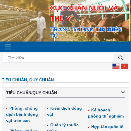
CỤC CHĂN NUÔI VÀ
THÚ Y
TRANG THÔNG TIN ĐIỆN
TỬ
TIÊU CHUẨN, QUY CHUẨN
TIÊU CHUẨN/QUY CHUẨN
Phòng, chống
Kiểm dịch động
Kế hoạch,
dịch bệnh động
vật
phòng thí nghiệm
vật trên cạn
Quản lý thuốc
Hợp tác quốc tế