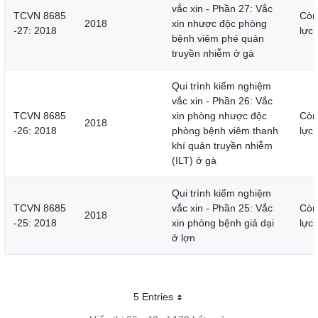
vắc xin - Phần 27: Vắc
TCVN 8685
Còn
2018
xin nhược độc phòng
-27: 2018
lực
bệnh viêm phé quản
truyền nhiễm ở gà
Qui trình kiểm nghiệm
vắc xin - Phần 26: Vắc
TCVN 8685
xin phòng nhược độc
Còn
2018
-26: 2018
phòng bệnh viêm thanh
lực
khí quản truyền nhiễm
(ILT) ở gà
Qui trình kiểm nghiệm
TCVN 8685
vắc xin - Phần 25: Vắc
Còn
2018
-25: 2018
xin phòng bệnh giả dại
lực
ở lợn
5 Entries
Mỗi trang