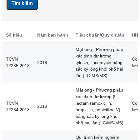
Tìm kiếm
Số hiệu
Năm ban hành
Tiêu chuẩn/Quy chuẩn
Hiệ
Mật ong - Phương pháp
xác định dư lượng
TCVN
Còn
2018
tylosin, lincomycin bằng
12285:2018
lực
sắc ký lỏng khối phổ hai
lần (LC-MS/MS)
Mật ong - Phương pháp
xác định dư lượng β-
TCVN
lactam (amoxicilin,
Còn
2018
12284:2018
ampicilin, penicilline V)
lực
bằng sắc ký lỏng khối
phổ hai lần (LC/MS-MS)
Qui trình kiểm nghiệm