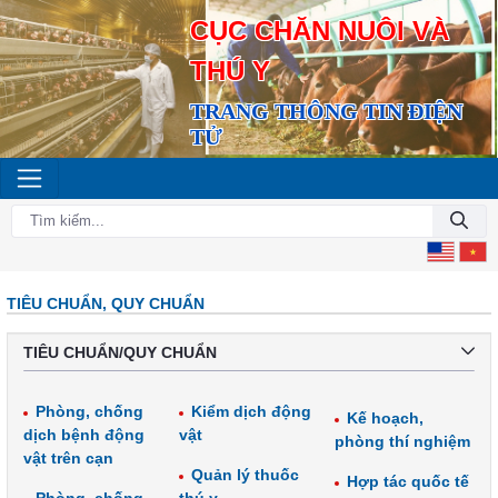
CỤC CHĂN NUÔI VÀ
THÚ Y
TRANG THÔNG TIN ĐIỆN
TỬ
TIÊU CHUẨN, QUY CHUẨN
TIÊU CHUẨN/QUY CHUẨN
Phòng, chống
Kiểm dịch động
Kế hoạch,
dịch bệnh động
vật
phòng thí nghiệm
vật trên cạn
Quản lý thuốc
Hợp tác quốc tế