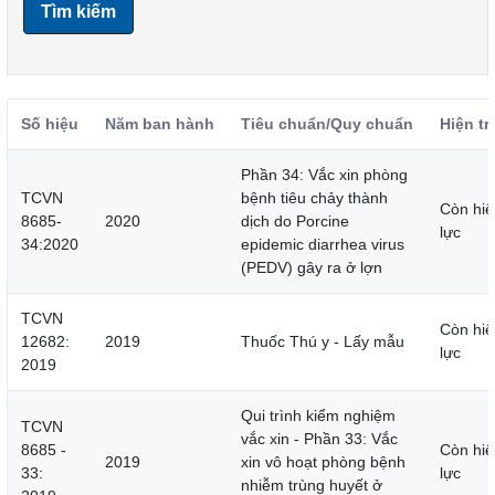
Tìm kiếm
Số hiệu
Năm ban hành
Tiêu chuẩn/Quy chuẩn
Hiện tr
Phần 34: Vắc xin phòng
TCVN
bệnh tiêu chảy thành
Còn hiệ
8685-
2020
dịch do Porcine
lực
34:2020
epidemic diarrhea virus
(PEDV) gây ra ở lợn
TCVN
Còn hiệ
12682:
2019
Thuốc Thú y - Lấy mẫu
lực
2019
Qui trình kiểm nghiệm
TCVN
vắc xin - Phần 33: Vắc
8685 -
Còn hiệ
2019
xin vô hoạt phòng bệnh
33:
lực
nhiễm trùng huyết ở