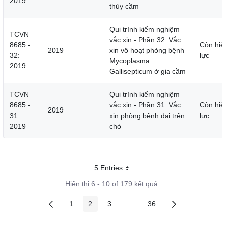
2019
thủy cầm
Qui trình kiểm nghiệm
TCVN
vắc xin - Phần 32: Vắc
8685 -
Còn hiệ
2019
xin vô hoạt phòng bệnh
32:
lực
Mycoplasma
2019
Gallisepticum ở gia cầm
TCVN
Qui trình kiểm nghiệm
8685 -
vắc xin - Phần 31: Vắc
Còn hiệ
2019
31:
xin phòng bệnh dại trên
lực
2019
chó
5 Entries
Mỗi trang
Hiển thị 6 - 10 of 179 kết quả.
1
2
3
...
36
Các trang trên cổng
Các trang trên cổng
Các trang trên cổng
Các trang trung gian
Các trang trên cổng