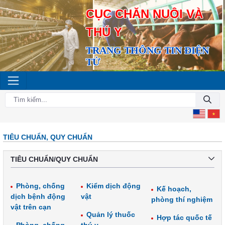
CỤC CHĂN NUÔI VÀ
THÚ Y
TRANG THÔNG TIN ĐIỆN
TỬ
TIÊU CHUẨN, QUY CHUẨN
TIÊU CHUẨN/QUY CHUẨN
Phòng, chống
Kiểm dịch động
Kế hoạch,
dịch bệnh động
vật
phòng thí nghiệm
vật trên cạn
Quản lý thuốc
Hợp tác quốc tế