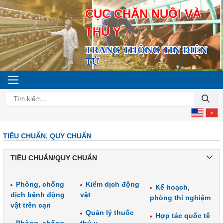
CỤC CHĂN NUÔI VÀ
THÚ Y
TRANG THÔNG TIN ĐIỆN
TỬ
TIÊU CHUẨN, QUY CHUẨN
TIÊU CHUẨN/QUY CHUẨN
Phòng, chống
Kiểm dịch động
Kế hoạch,
dịch bệnh động
vật
phòng thí nghiệm
vật trên cạn
Quản lý thuốc
Hợp tác quốc tế