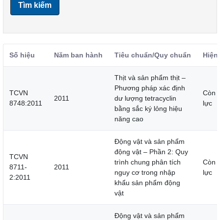
Tìm kiếm
Số hiệu
Năm ban hành
Tiêu chuẩn/Quy chuẩn
Hiện
Thịt và sản phẩm thịt –
Phương pháp xác định
TCVN
Còn 
2011
dư lượng tetracyclin
8748:2011
lực
bằng sắc ký lỏng hiệu
năng cao
Động vật và sản phẩm
động vật – Phần 2: Quy
TCVN
trình chung phân tích
Còn 
8711-
2011
nguy cơ trong nhập
lực
2:2011
khẩu sản phẩm động
vật
Động vật và sản phẩm