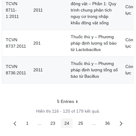
TCVN
động vật – Phần 1: Quy
Còn 
8711-
2011
trình chung phân tích
lực
1:2011
nguy cơ trong nhập
khẩu động vật sống
Thuốc thú y – Phương
TCVN
Còn 
201
pháp định lượng số bào
8737:2011
lực
tử Lactobacillus
Thuốc thú y – Phương
TCVN
Còn 
2011
pháp định lượng tổng số
8736:2011
lực
bào tử Bacillus
5 Entries
Mỗi trang
Hiển thị 116 - 120 of 179 kết quả.
1
...
23
24
25
...
36
Các trang trên cổng
Các trang trung gian
Các trang trên cổng
Các trang trên cổng
Các trang trên cổng
Các trang trung gian
Các trang trên