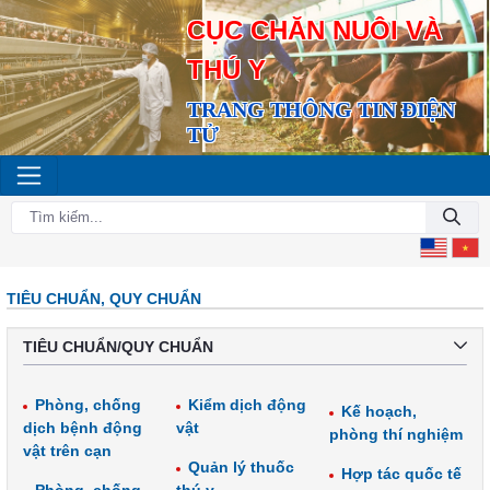
CỤC CHĂN NUÔI VÀ
THÚ Y
TRANG THÔNG TIN ĐIỆN
TỬ
TIÊU CHUẨN, QUY CHUẨN
TIÊU CHUẨN/QUY CHUẨN
Phòng, chống
Kiểm dịch động
Kế hoạch,
dịch bệnh động
vật
phòng thí nghiệm
vật trên cạn
Quản lý thuốc
Hợp tác quốc tế