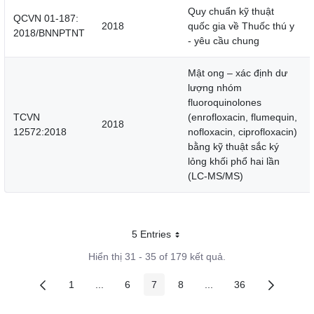
Quy chuẩn kỹ thuật
QCVN 01-187:
2018
quốc gia về Thuốc thú y
2018/BNNPTNT
- yêu cầu chung
Mật ong – xác định dư
lượng nhóm
fluoroquinolones
TCVN
(enrofloxacin, flumequin,
2018
12572:2018
nofloxacin, ciprofloxacin)
bằng kỹ thuật sắc ký
lỏng khối phổ hai lần
(LC-MS/MS)
5 Entries
Mỗi trang
Hiển thị 31 - 35 of 179 kết quả.
1
...
6
7
8
...
36
Các trang trên cổng
Các trang trung gian
Các trang trên cổng
Các trang trên cổng
Các trang trên cổng
Các trang trung gian
Các trang trên c