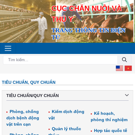
CỤC CHĂN NUÔI VÀ
THÚ Y
TRANG THÔNG TIN ĐIỆN
TỬ
TIÊU CHUẨN, QUY CHUẨN
TIÊU CHUẨN/QUY CHUẨN
Phòng, chống
Kiểm dịch động
Kế hoạch,
dịch bệnh động
vật
phòng thí nghiệm
vật trên cạn
Quản lý thuốc
Hợp tác quốc tế