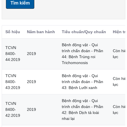
Tìm kiếm
Số hiệu
Năm ban hành
Tiêu chuẩn/Quy chuẩn
Hiện tr
Bệnh động vật - Qui
TCVN
trình chẩn đoán - Phần
Còn hiệ
8400-
2019
44: Bệnh Trùng roi
lực
44:2019
Trichomonosis
TCVN
Bệnh động vật - Qui
Còn hiệ
8400-
2019
trình chẩn đoán - Phần
lực
43:2019
43: Bệnh Lưỡi xanh
Bệnh động vật - Qui
TCVN
trình chẩn đoán - Phần
Còn hiệ
8400-
2019
42: Bệnh Dịch tả loài
lực
42:2019
nhai lại