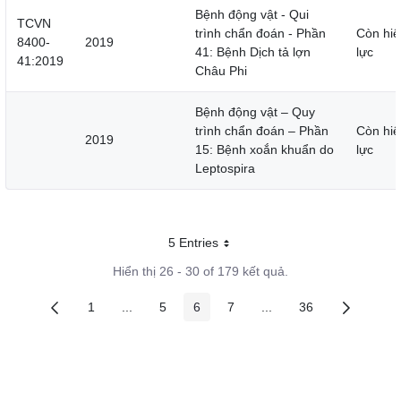
Bệnh động vật - Qui
TCVN
trình chẩn đoán - Phần
Còn hiệ
8400-
2019
41: Bệnh Dịch tả lợn
lực
41:2019
Châu Phi
Bệnh động vật – Quy
trình chẩn đoán – Phần
Còn hiệ
2019
15: Bệnh xoắn khuẩn do
lực
Leptospira
5 Entries
Mỗi trang
Hiển thị 26 - 30 of 179 kết quả.
1
...
5
6
7
...
36
Các trang trên cổng
Các trang trung gian
Các trang trên cổng
Các trang trên cổng
Các trang trên cổng
Các trang trung gian
Các trang trên c