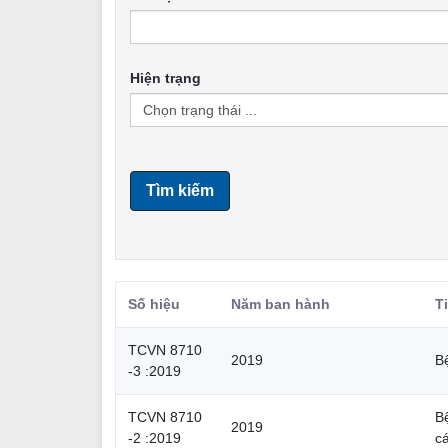
Hiện trạng
Tìm kiếm
Số hiệu
Năm ban hành
T
TCVN 8710
2019
B
-3 :2019
TCVN 8710
B
2019
-2 :2019
c