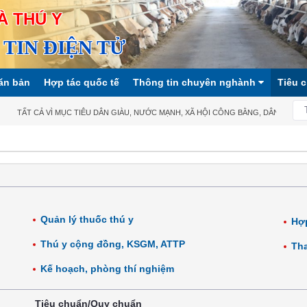
À THÚ Y
TIN ĐIỆN TỬ
ăn bản
Hợp tác quốc tế
Thông tin chuyên nghành
Tiêu 
TẤT CẢ VÌ MỤC TIÊU DÂN GIÀU, NƯỚC MẠNH, XÃ HỘI CÔNG BẰNG, DÂN CHỦ, VĂ
Quản lý thuốc thú y
Hợp
Thú y cộng đồng, KSGM, ATTP
Tha
Kế hoạch, phòng thí nghiệm
Tiêu chuẩn/Quy chuẩn