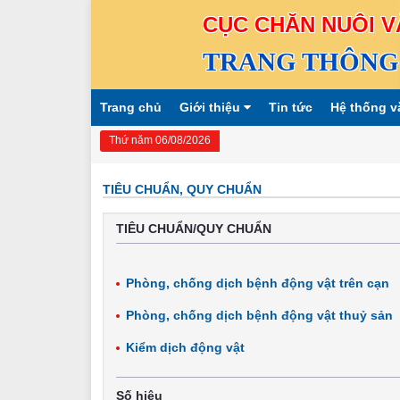
CỤC CHĂN NUÔI V
TRANG THÔNG 
Trang chủ
Giới thiệu
Tin tức
Hệ thống v
Thứ năm 06/08/2026
TIÊU CHUẨN, QUY CHUẨN
TIÊU CHUẨN/QUY CHUẨN
Phòng, chống dịch bệnh động vật trên cạn
Phòng, chống dịch bệnh động vật thuỷ sản
Kiểm dịch động vật
Số hiệu