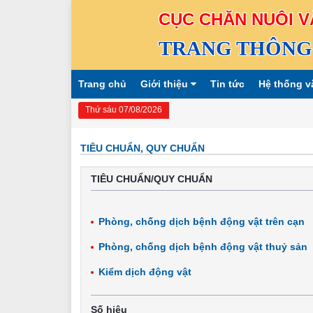
CỤC CHĂN NUÔI V
TRANG THÔNG 
Trang chủ
Giới thiệu
Tin tức
Hệ thống v
Thứ sáu 07/08/2026
TIÊU CHUẨN, QUY CHUẨN
TIÊU CHUẨN/QUY CHUẨN
Phòng, chống dịch bệnh động vật trên cạn
Phòng, chống dịch bệnh động vật thuỷ sản
Kiểm dịch động vật
Số hiệu