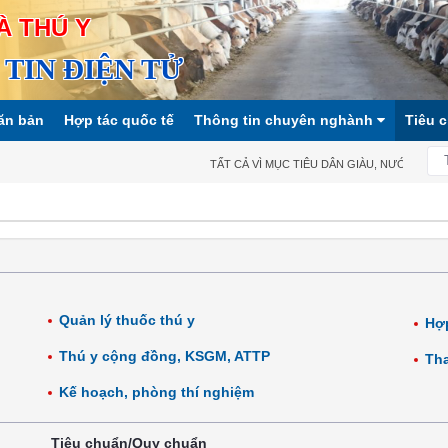
À THÚ Y
TIN ĐIỆN TỬ
ăn bản
Hợp tác quốc tế
Thông tin chuyên nghành
Tiêu 
TẤT CẢ VÌ MỤC TIÊU DÂN GIÀU, NƯỚC MẠNH, 
Quản lý thuốc thú y
Hợp
Thú y cộng đồng, KSGM, ATTP
Tha
Kế hoạch, phòng thí nghiệm
Tiêu chuẩn/Quy chuẩn