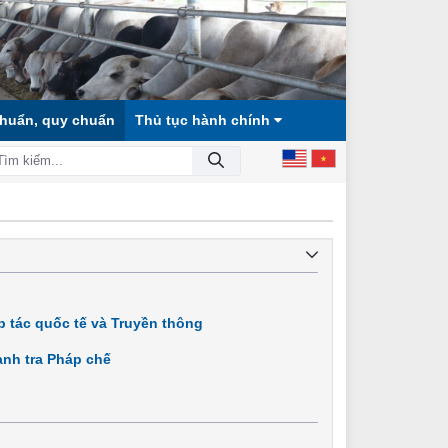
chuẩn, quy chuẩn
Thủ tục hành chính
XÃ HỘI CÔNG BẰNG, DÂN CHỦ, VĂN MINH!
 tác quốc tế và Truyền thông
nh tra Pháp chế