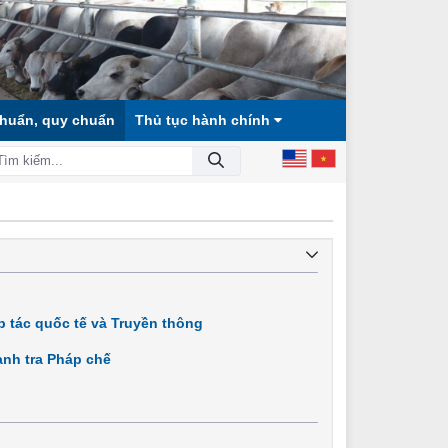
chuẩn, quy chuẩn
Thủ tục hành chính
XÃ HỘI CÔNG BẰNG, DÂN CHỦ, VĂN MINH!
 tác quốc tế và Truyền thông
nh tra Pháp chế