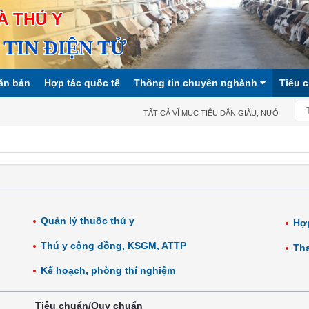
À THÚ Y
TIN ĐIỆN TỬ
ăn bản
Hợp tác quốc tế
Thông tin chuyên nghành
Tiêu 
TẤT CẢ VÌ MỤC TIÊU DÂN GIÀU, NƯỚC MẠNH, 
Quản lý thuốc thú y
Hợp
Thú y cộng đồng, KSGM, ATTP
Tha
Kế hoạch, phòng thí nghiệm
Tiêu chuẩn/Quy chuẩn