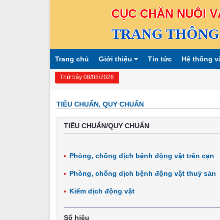
CỤC CHĂN NUÔI V
TRANG THÔNG 
Trang chủ
Giới thiệu
Tin tức
Hệ thống v
Thứ bảy 08/08/2026
TIÊU CHUẨN, QUY CHUẨN
TIÊU CHUẨN/QUY CHUẨN
Phòng, chống dịch bệnh động vật trên cạn
Phòng, chống dịch bệnh động vật thuỷ sản
Kiểm dịch động vật
Số hiệu