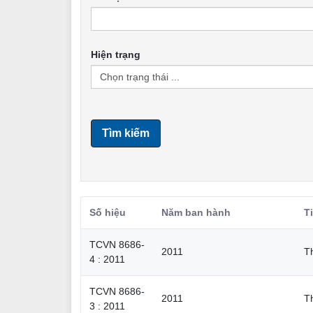
Hiện trạng
Tìm kiếm
Số hiệu
Năm ban hành
T
TCVN 8686-
2011
T
4 : 2011
TCVN 8686-
2011
T
3 : 2011