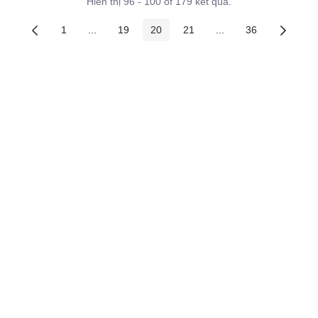
Hiển thị 96 - 100 of 179 kết quả.
1
...
19
20
21
...
36
Các trang trên cổng
Các trang trung gian
Các trang trên cổng
Các trang trên cổng
Các trang trên cổng
Các trang trung gian
Các trang trên