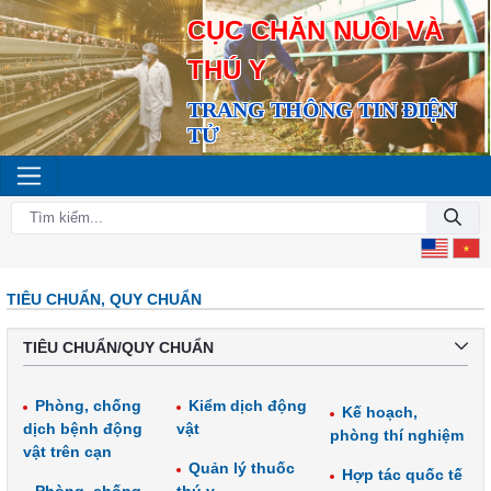
CỤC CHĂN NUÔI VÀ
THÚ Y
TRANG THÔNG TIN ĐIỆN
TỬ
TIÊU CHUẨN, QUY CHUẨN
TIÊU CHUẨN/QUY CHUẨN
Phòng, chống
Kiểm dịch động
Kế hoạch,
dịch bệnh động
vật
phòng thí nghiệm
vật trên cạn
Quản lý thuốc
Hợp tác quốc tế