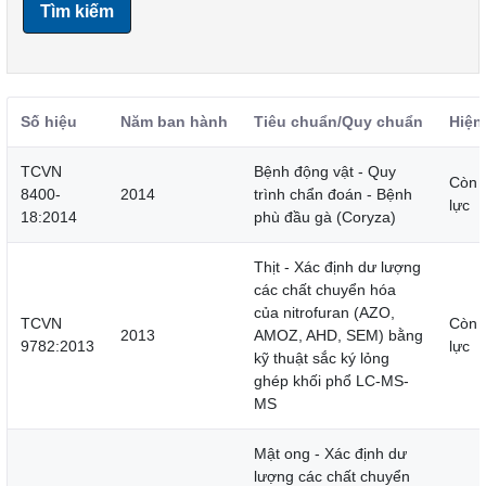
Tìm kiếm
Số hiệu
Năm ban hành
Tiêu chuẩn/Quy chuẩn
Hiện
TCVN
Bệnh động vật - Quy
Còn 
8400-
2014
trình chẩn đoán - Bệnh
lực
18:2014
phù đầu gà (Coryza)
Thịt - Xác định dư lượng
các chất chuyển hóa
của nitrofuran (AZO,
TCVN
Còn 
2013
AMOZ, AHD, SEM) bằng
9782:2013
lực
kỹ thuật sắc ký lỏng
ghép khối phổ LC-MS-
MS
Mật ong - Xác định dư
lượng các chất chuyển