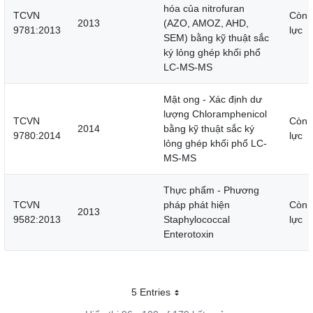
hóa của nitrofuran
TCVN
Còn 
2013
(AZO, AMOZ, AHD,
9781:2013
lực
SEM) bằng kỹ thuật sắc
ký lỏng ghép khối phổ
LC-MS-MS
Mật ong - Xác định dư
lượng Chloramphenicol
TCVN
Còn 
2014
bằng kỹ thuật sắc ký
9780:2014
lực
lỏng ghép khối phổ LC-
MS-MS
Thực phẩm - Phương
TCVN
pháp phát hiện
Còn 
2013
9582:2013
Staphylococcal
lực
Enterotoxin
5 Entries
Mỗi trang