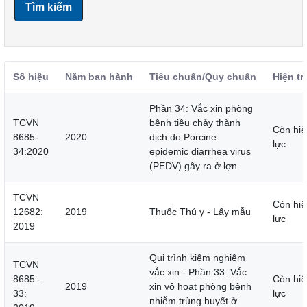
Tìm kiếm
Số hiệu
Năm ban hành
Tiêu chuẩn/Quy chuẩn
Hiện tr
Phần 34: Vắc xin phòng
TCVN
bệnh tiêu chảy thành
Còn hiệ
8685-
2020
dịch do Porcine
lực
34:2020
epidemic diarrhea virus
(PEDV) gây ra ở lợn
TCVN
Còn hiệ
12682:
2019
Thuốc Thú y - Lấy mẫu
lực
2019
Qui trình kiểm nghiệm
TCVN
vắc xin - Phần 33: Vắc
8685 -
Còn hiệ
2019
xin vô hoạt phòng bệnh
33:
lực
nhiễm trùng huyết ở