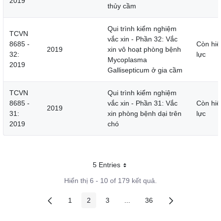
2019
thủy cầm
Qui trình kiểm nghiệm
TCVN
vắc xin - Phần 32: Vắc
8685 -
Còn hiệ
2019
xin vô hoạt phòng bệnh
32:
lực
Mycoplasma
2019
Gallisepticum ở gia cầm
TCVN
Qui trình kiểm nghiệm
8685 -
vắc xin - Phần 31: Vắc
Còn hiệ
2019
31:
xin phòng bệnh dại trên
lực
2019
chó
5 Entries
Mỗi trang
Hiển thị 6 - 10 of 179 kết quả.
1
2
3
...
36
Các trang trên cổng
Các trang trên cổng
Các trang trên cổng
Các trang trung gian
Các trang trên cổng