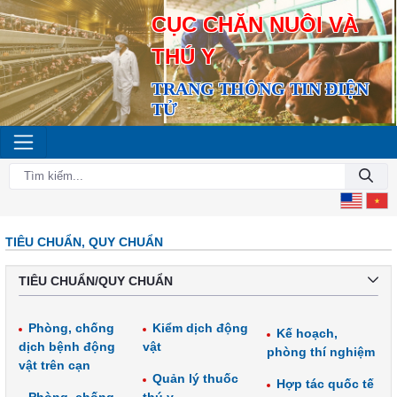
CỤC CHĂN NUÔI VÀ
THÚ Y
TRANG THÔNG TIN ĐIỆN
TỬ
TIÊU CHUẨN, QUY CHUẨN
TIÊU CHUẨN/QUY CHUẨN
Phòng, chống
Kiểm dịch động
Kế hoạch,
dịch bệnh động
vật
phòng thí nghiệm
vật trên cạn
Quản lý thuốc
Hợp tác quốc tế