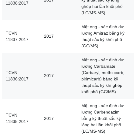
2017
kỹ thuật sắc ký lỏng
11838:2017
ghép hai lần khối phổ
(LC/MS-MS)
Mật ong - xác định dư
TCVN
lượng Amitraz bằng kỹ
2017
11837:2017
thuật sắc ký khối phổ
(GC/MS)
Mật ong - xác định dư
lượng Carbamate
TCVN
(Carbaryl, methiocarb,
2017
11836:2017
pirimicarb) bằng kỹ
thuật sắc ký khí ghép
khối phổ (GC/MS)
Mật ong - xác định dư
lượng Carbendazim
TCVN
2017
bằng kỹ thuật sắc ký
11835:2017
lỏng hai lần khối phổ
(LC/MS-MS)