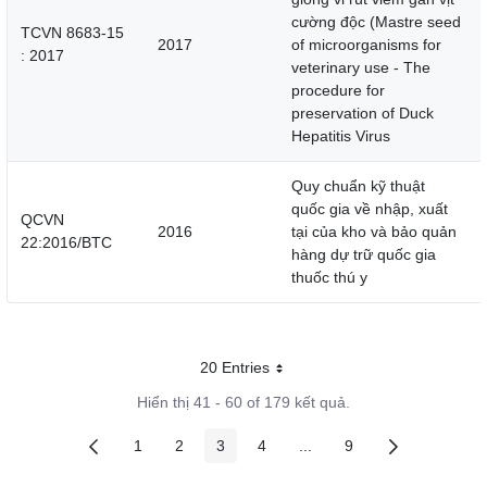
cường độc (Mastre seed
TCVN 8683-15
2017
of microorganisms for
: 2017
veterinary use - The
procedure for
preservation of Duck
Hepatitis Virus
Quy chuẩn kỹ thuật
quốc gia về nhập, xuất
QCVN
2016
tại của kho và bảo quản
22:2016/BTC
hàng dự trữ quốc gia
thuốc thú y
20 Entries
Mỗi trang
Hiển thị 41 - 60 of 179 kết quả.
1
2
3
4
...
9
Các trang trên cổng
Các trang trên cổng
Các trang trên cổng
Các trang trên cổng
Các trang trung gian
Các trang trên cổng