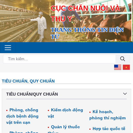
CỤC CHĂN NUÔI VÀ
THÚ Y
TRANG THÔNG TIN ĐIỆN
TỬ
TIÊU CHUẨN, QUY CHUẨN
TIÊU CHUẨN/QUY CHUẨN
Phòng, chống
Kiểm dịch động
Kế hoạch,
dịch bệnh động
vật
phòng thí nghiệm
vật trên cạn
Quản lý thuốc
Hợp tác quốc tế