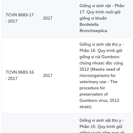
Giống vi sinh vật - Phần
17: Quy trình nuôi giữ
TCVN 8683-17
2017
giống vi khuẩn
: 2017
Bordetella
Bronchiseptica
Giống vi sinh vật thú y -
Phần 16: Quy trình giữ
giống vi rút Gumboro
chủng nhược độc củng
2512 (Mastre seed of
TCVN 8683-16
2017
microorganisms for
: 2017
veterinary use - The
procedure for
preservation of
Gumboro virus, 2512
strain)
Giống vi sinh vật thú y -
Phần 15: Quy trình giữ
giống vi rút viêm gan vịt