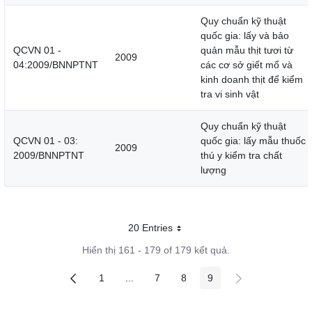
Quy chuẩn kỹ thuật
quốc gia: lấy và bảo
QCVN 01 -
quản mẫu thịt tươi từ
2009
04:2009/BNNPTNT
các cơ sở giết mổ và
kinh doanh thịt để kiểm
tra vi sinh vật
Quy chuẩn kỹ thuật
QCVN 01 - 03:
quốc gia: lấy mẫu thuốc
2009
2009/BNNPTNT
thú y kiểm tra chất
lượng
20 Entries
Mỗi trang
Hiển thị 161 - 179 of 179 kết quả.
1
...
7
8
9
Các trang trên cổng
Các trang trung gian
Các trang trên cổng
Các trang trên cổng
Các trang trên cổng