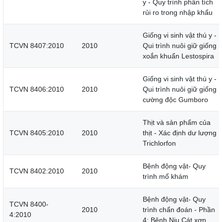
y - Quy trình phân tích
rủi ro trong nhập khẩu
Giống vi sinh vật thú y -
TCVN 8407:2010
2010
Qui trình nuôi giữ giống
xoắn khuẩn Lestospira
Giống vi sinh vật thú y -
TCVN 8406:2010
2010
Qui trình nuôi giữ giống
cường độc Gumboro
Thịt và sản phẩm của
TCVN 8405:2010
2010
thịt - Xác định dư lượng
Trichlorfon
Bệnh động vật- Quy
TCVN 8402:2010
2010
trình mổ khám
Bệnh động vật- Quy
TCVN 8400-
2010
trình chẩn đoán - Phần
4:2010
4: Bệnh Niu Cát xơn