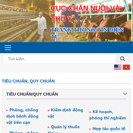
CỤC CHĂN NUÔI VÀ
THÚ Y
TRANG THÔNG TIN ĐIỆN
TỬ
TIÊU CHUẨN, QUY CHUẨN
TIÊU CHUẨN/QUY CHUẨN
Phòng, chống
Kiểm dịch động
Kế hoạch,
dịch bệnh động
vật
phòng thí nghiệm
vật trên cạn
Quản lý thuốc
Hợp tác quốc tế