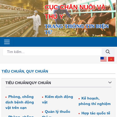
CỤC CHĂN NUÔI VÀ
THÚ Y
TRANG THÔNG TIN ĐIỆN
TỬ
TIÊU CHUẨN, QUY CHUẨN
TIÊU CHUẨN/QUY CHUẨN
Phòng, chống
Kiểm dịch động
Kế hoạch,
dịch bệnh động
vật
phòng thí nghiệm
vật trên cạn
Quản lý thuốc
Hợp tác quốc tế