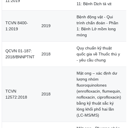
11:2019
11: Bệnh Dịch tả vịt
Bệnh động vật - Qui
TCVN 8400-
trình chẩn đoán - Phần
2019
1:2019
1: Bệnh Lở mồm long
móng
Quy chuẩn kỹ thuật
QCVN 01-187:
2018
quốc gia về Thuốc thú y
2018/BNNPTNT
- yêu cầu chung
Mật ong – xác định dư
lượng nhóm
fluoroquinolones
TCVN
(enrofloxacin, flumequin,
2018
12572:2018
nofloxacin, ciprofloxacin)
bằng kỹ thuật sắc ký
lỏng khối phổ hai lần
(LC-MS/MS)