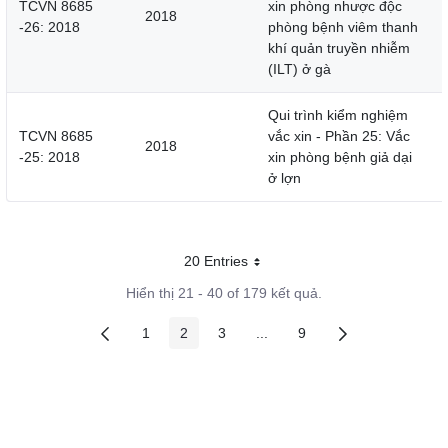
TCVN 8685
xin phòng nhược độc
2018
-26: 2018
phòng bệnh viêm thanh
khí quản truyền nhiễm
(ILT) ở gà
Qui trình kiểm nghiệm
TCVN 8685
vắc xin - Phần 25: Vắc
2018
-25: 2018
xin phòng bệnh giả dại
ở lợn
20 Entries
Mỗi trang
Hiển thị 21 - 40 of 179 kết quả.
1
2
3
...
9
Các trang trên cổng
Các trang trên cổng
Các trang trên cổng
Các trang trung gian
Các trang trên cổng