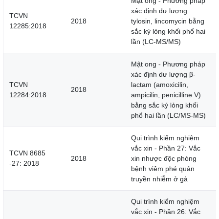
Mật ong - Phương pháp
xác định dư lượng
TCVN
2018
tylosin, lincomycin bằng
12285:2018
sắc ký lỏng khối phổ hai
lần (LC-MS/MS)
Mật ong - Phương pháp
xác định dư lượng β-
TCVN
lactam (amoxicilin,
2018
12284:2018
ampicilin, penicilline V)
bằng sắc ký lỏng khối
phổ hai lần (LC/MS-MS)
Qui trình kiểm nghiệm
vắc xin - Phần 27: Vắc
TCVN 8685
2018
xin nhược độc phòng
-27: 2018
bệnh viêm phé quản
truyền nhiễm ở gà
Qui trình kiểm nghiệm
vắc xin - Phần 26: Vắc