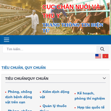
CỤC CHĂN NUÔI VÀ
THÚ Y
TRANG THÔNG TIN ĐIỆN
TỬ
TIÊU CHUẨN, QUY CHUẨN
TIÊU CHUẨN/QUY CHUẨN
Phòng, chống
Kiểm dịch động
Kế hoạch,
dịch bệnh động
vật
phòng thí nghiệm
vật trên cạn
Quản lý thuốc
Hợp tác quốc tế