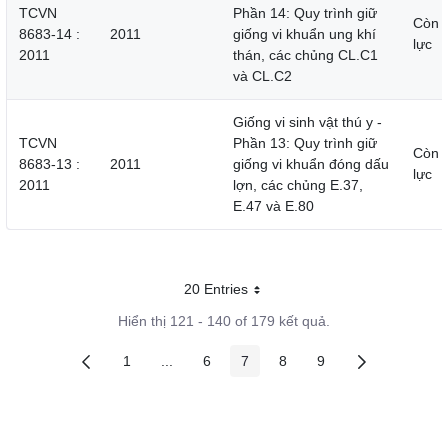
TCVN
Phần 14: Quy trình giữ
Còn 
8683-14 :
2011
giống vi khuẩn ung khí
lực
2011
thán, các chủng CL.C1
và CL.C2
Giống vi sinh vật thú y -
TCVN
Phần 13: Quy trình giữ
Còn 
8683-13 :
2011
giống vi khuẩn đóng dấu
lực
2011
lợn, các chủng E.37,
E.47 và E.80
20 Entries
Mỗi trang
Hiển thị 121 - 140 of 179 kết quả.
1
...
6
7
8
9
Các trang trên cổng
Các trang trung gian
Các trang trên cổng
Các trang trên cổng
Các trang trên cổng
Các trang trên cổng