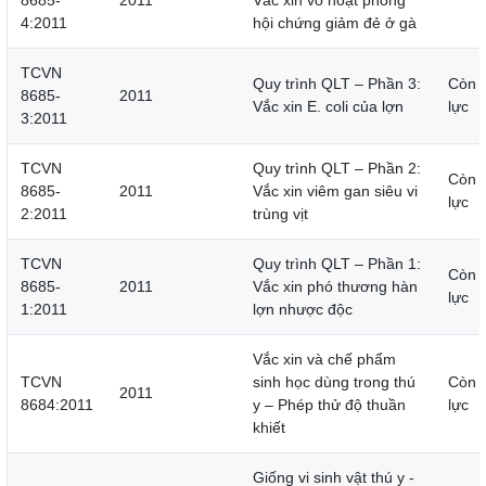
8685-
2011
Vắc xin vô hoạt phòng
4:2011
hội chứng giảm đẻ ở gà
TCVN
Quy trình QLT – Phần 3:
Còn 
8685-
2011
Vắc xin E. coli của lợn
lực
3:2011
TCVN
Quy trình QLT – Phần 2:
Còn 
8685-
2011
Vắc xin viêm gan siêu vi
lực
2:2011
trùng vịt
TCVN
Quy trình QLT – Phần 1:
Còn 
8685-
2011
Vắc xin phó thương hàn
lực
1:2011
lợn nhược độc
Vắc xin và chế phẩm
TCVN
sinh học dùng trong thú
Còn 
2011
8684:2011
y – Phép thử độ thuần
lực
khiết
Giống vi sinh vật thú y -