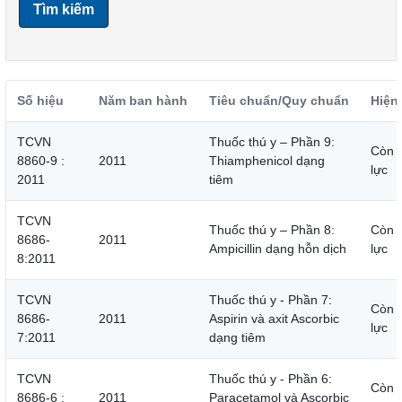
Tìm kiếm
Số hiệu
Năm ban hành
Tiêu chuẩn/Quy chuẩn
Hiện
TCVN
Thuốc thú y – Phần 9:
Còn 
8860-9 :
2011
Thiamphenicol dạng
lực
2011
tiêm
TCVN
Thuốc thú y – Phần 8:
Còn 
8686-
2011
Ampicillin dạng hỗn dịch
lực
8:2011
TCVN
Thuốc thú y - Phần 7:
Còn 
8686-
2011
Aspirin và axit Ascorbic
lực
7:2011
dạng tiêm
TCVN
Thuốc thú y - Phần 6:
Còn 
8686-6 :
2011
Paracetamol và Ascorbic