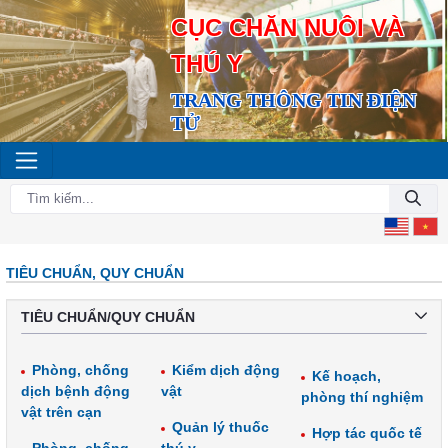
CỤC CHĂN NUÔI VÀ
THÚ Y
TRANG THÔNG TIN ĐIỆN
TỬ
TIÊU CHUẨN, QUY CHUẨN
TIÊU CHUẨN/QUY CHUẨN
Phòng, chống
Kiểm dịch động
Kế hoạch,
dịch bệnh động
vật
phòng thí nghiệm
vật trên cạn
Quản lý thuốc
Hợp tác quốc tế