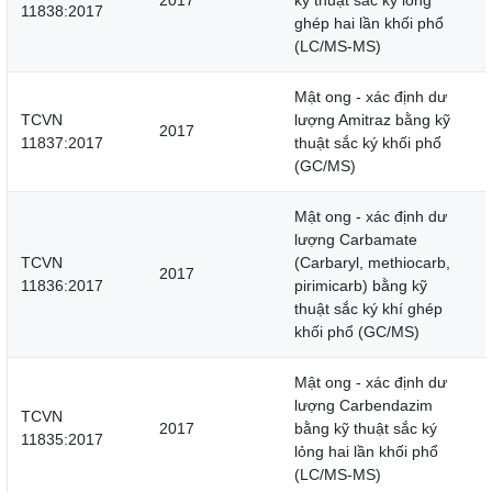
2017
kỹ thuật sắc ký lỏng
11838:2017
ghép hai lần khối phổ
(LC/MS-MS)
Mật ong - xác định dư
TCVN
lượng Amitraz bằng kỹ
2017
11837:2017
thuật sắc ký khối phổ
(GC/MS)
Mật ong - xác định dư
lượng Carbamate
TCVN
(Carbaryl, methiocarb,
2017
11836:2017
pirimicarb) bằng kỹ
thuật sắc ký khí ghép
khối phổ (GC/MS)
Mật ong - xác định dư
lượng Carbendazim
TCVN
2017
bằng kỹ thuật sắc ký
11835:2017
lỏng hai lần khối phổ
(LC/MS-MS)