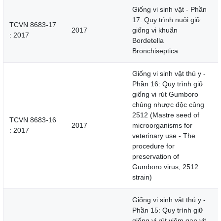
Giống vi sinh vật - Phần
17: Quy trình nuôi giữ
TCVN 8683-17
2017
giống vi khuẩn
: 2017
Bordetella
Bronchiseptica
Giống vi sinh vật thú y -
Phần 16: Quy trình giữ
giống vi rút Gumboro
chủng nhược độc củng
2512 (Mastre seed of
TCVN 8683-16
2017
microorganisms for
: 2017
veterinary use - The
procedure for
preservation of
Gumboro virus, 2512
strain)
Giống vi sinh vật thú y -
Phần 15: Quy trình giữ
giống vi rút viêm gan vịt