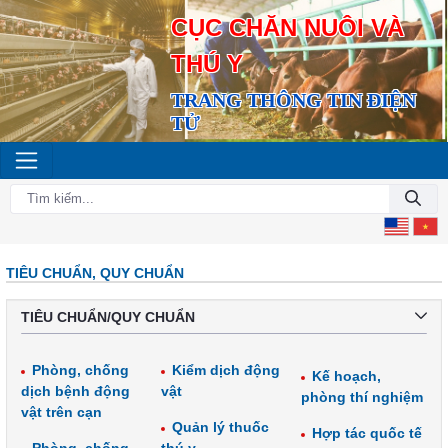
CỤC CHĂN NUÔI VÀ
THÚ Y
TRANG THÔNG TIN ĐIỆN
TỬ
TIÊU CHUẨN, QUY CHUẨN
TIÊU CHUẨN/QUY CHUẨN
Phòng, chống
Kiểm dịch động
Kế hoạch,
dịch bệnh động
vật
phòng thí nghiệm
vật trên cạn
Quản lý thuốc
Hợp tác quốc tế