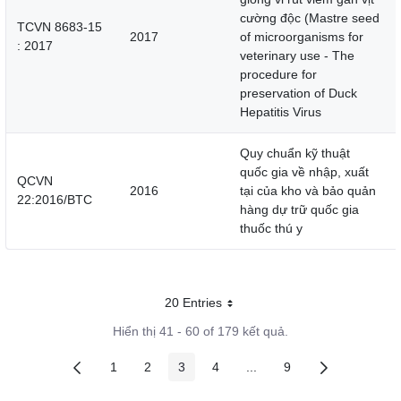
cường độc (Mastre seed
TCVN 8683-15
2017
of microorganisms for
: 2017
veterinary use - The
procedure for
preservation of Duck
Hepatitis Virus
Quy chuẩn kỹ thuật
quốc gia về nhập, xuất
QCVN
2016
tại của kho và bảo quản
22:2016/BTC
hàng dự trữ quốc gia
thuốc thú y
20 Entries
Mỗi trang
Hiển thị 41 - 60 of 179 kết quả.
1
2
3
4
...
9
Các trang trên cổng
Các trang trên cổng
Các trang trên cổng
Các trang trên cổng
Các trang trung gian
Các trang trên cổng