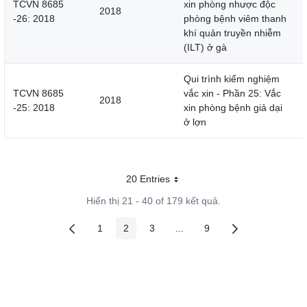
TCVN 8685
xin phòng nhược độc
2018
-26: 2018
phòng bệnh viêm thanh
khí quản truyền nhiễm
(ILT) ở gà
Qui trình kiểm nghiệm
TCVN 8685
vắc xin - Phần 25: Vắc
2018
-25: 2018
xin phòng bệnh giả dại
ở lợn
20 Entries
Mỗi trang
Hiển thị 21 - 40 of 179 kết quả.
1
2
3
...
9
Các trang trên cổng
Các trang trên cổng
Các trang trên cổng
Các trang trung gian
Các trang trên cổng