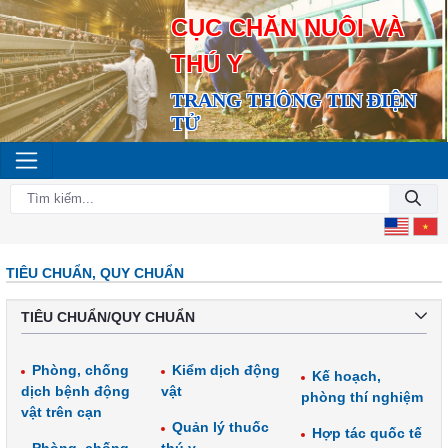
CỤC CHĂN NUÔI VÀ
THÚ Y
TRANG THÔNG TIN ĐIỆN
TỬ
TIÊU CHUẨN, QUY CHUẨN
TIÊU CHUẨN/QUY CHUẨN
Phòng, chống
Kiểm dịch động
Kế hoạch,
dịch bệnh động
vật
phòng thí nghiệm
vật trên cạn
Quản lý thuốc
Hợp tác quốc tế