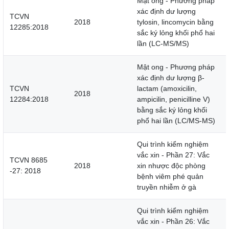
Mật ong - Phương pháp
xác định dư lượng
TCVN
2018
tylosin, lincomycin bằng
12285:2018
sắc ký lỏng khối phổ hai
lần (LC-MS/MS)
Mật ong - Phương pháp
xác định dư lượng β-
TCVN
lactam (amoxicilin,
2018
12284:2018
ampicilin, penicilline V)
bằng sắc ký lỏng khối
phổ hai lần (LC/MS-MS)
Qui trình kiểm nghiệm
vắc xin - Phần 27: Vắc
TCVN 8685
2018
xin nhược độc phòng
-27: 2018
bệnh viêm phé quản
truyền nhiễm ở gà
Qui trình kiểm nghiệm
vắc xin - Phần 26: Vắc