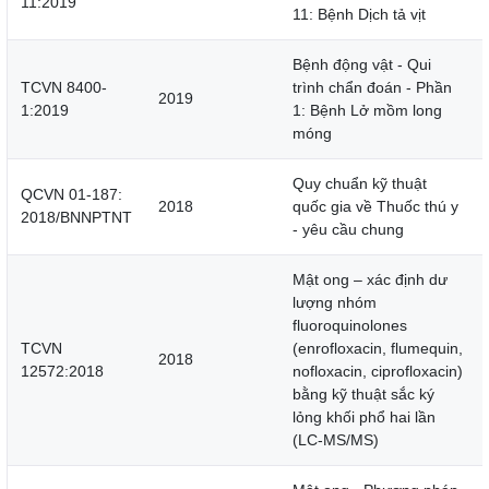
11:2019
11: Bệnh Dịch tả vịt
Bệnh động vật - Qui
TCVN 8400-
trình chẩn đoán - Phần
2019
1:2019
1: Bệnh Lở mồm long
móng
Quy chuẩn kỹ thuật
QCVN 01-187:
2018
quốc gia về Thuốc thú y
2018/BNNPTNT
- yêu cầu chung
Mật ong – xác định dư
lượng nhóm
fluoroquinolones
TCVN
(enrofloxacin, flumequin,
2018
12572:2018
nofloxacin, ciprofloxacin)
bằng kỹ thuật sắc ký
lỏng khối phổ hai lần
(LC-MS/MS)