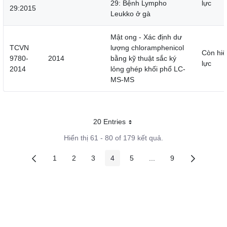
29: Bệnh Lympho
lực
29:2015
Leukko ở gà
Mật ong - Xác định dư
TCVN
lượng chloramphenicol
Còn hiệ
9780-
2014
bằng kỹ thuật sắc ký
lực
2014
lỏng ghép khối phổ LC-
MS-MS
20 Entries
Mỗi trang
Hiển thị 61 - 80 of 179 kết quả.
1
2
3
4
5
...
9
Các trang trên cổng
Các trang trên cổng
Các trang trên cổng
Các trang trên cổng
Các trang trên cổng
Các trang trung gian
Các trang trên c