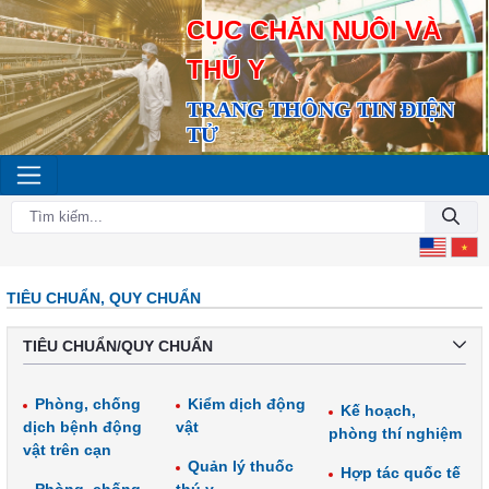
CỤC CHĂN NUÔI VÀ
THÚ Y
TRANG THÔNG TIN ĐIỆN
TỬ
TIÊU CHUẨN, QUY CHUẨN
TIÊU CHUẨN/QUY CHUẨN
Phòng, chống
Kiểm dịch động
Kế hoạch,
dịch bệnh động
vật
phòng thí nghiệm
vật trên cạn
Quản lý thuốc
Hợp tác quốc tế