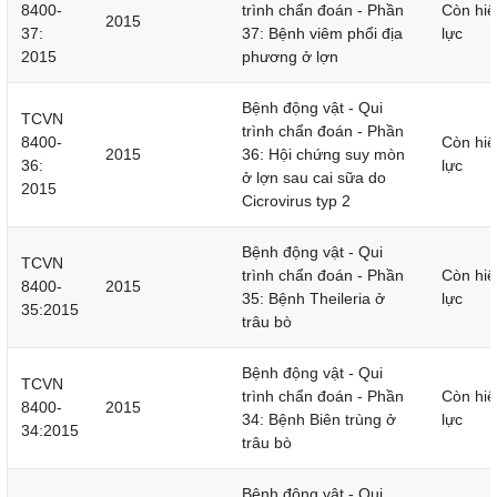
8400-
trình chẩn đoán - Phần
Còn hiệ
2015
37:
37: Bệnh viêm phổi địa
lực
2015
phương ở lợn
Bệnh động vật - Qui
TCVN
trình chẩn đoán - Phần
8400-
Còn hiệ
2015
36: Hội chứng suy mòn
36:
lực
ở lợn sau cai sữa do
2015
Cicrovirus typ 2
Bệnh động vật - Qui
TCVN
trình chẩn đoán - Phần
Còn hiệ
8400-
2015
35: Bệnh Theileria ở
lực
35:2015
trâu bò
Bệnh động vật - Qui
TCVN
trình chẩn đoán - Phần
Còn hiệ
8400-
2015
34: Bệnh Biên trùng ở
lực
34:2015
trâu bò
Bệnh động vật - Qui