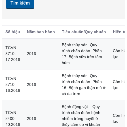
Tìm kiếm
Số hiệu
Năm ban hành
Tiêu chuẩn/Quy chuẩn
Hiện tr
Bệnh thủy sản. Quy
TCVN
trình chẩn đoán. Phần
Còn hiệ
8710-
2016
17: Bệnh sữa trên tôm
lực
17:2016
hùm
Bệnh thủy sản. Quy
TCVN
trình chẩn đoán. Phần
Còn hiệ
8710-
2016
16: Bệnh gan thận mủ ở
lực
16:2016
cá da trơn
Bệnh động vật – Quy
TCVN
trình chẩn đoán bệnh
Còn hiệ
8400-
2016
nhiễm trùng huyết ở
lực
40:2016
thủy cầm do vi khuẩn