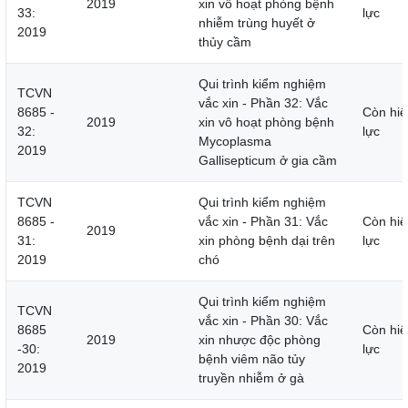
2019
xin vô hoạt phòng bệnh
33:
lực
nhiễm trùng huyết ở
2019
thủy cầm
Qui trình kiểm nghiệm
TCVN
vắc xin - Phần 32: Vắc
8685 -
Còn hiệ
2019
xin vô hoạt phòng bệnh
32:
lực
Mycoplasma
2019
Gallisepticum ở gia cầm
TCVN
Qui trình kiểm nghiệm
8685 -
vắc xin - Phần 31: Vắc
Còn hiệ
2019
31:
xin phòng bệnh dại trên
lực
2019
chó
Qui trình kiểm nghiệm
TCVN
vắc xin - Phần 30: Vắc
8685
Còn hiệ
2019
xin nhược độc phòng
-30:
lực
bệnh viêm não tủy
2019
truyền nhiễm ở gà