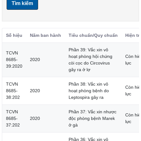
Tìm kiếm
Số hiệu
Năm ban hành
Tiêu chuẩn/Quy chuẩn
Hiện tr
Phần 39: Vắc xin vô
TCVN
hoạt phòng hội chứng
Còn hiệ
8685-
2020
còi cọc do Circovirus
lực
39:2020
gây ra ở lợ
TCVN
Phần 38: Vắc xin vô
Còn hiệ
8685-
2020
hoạt phòng bệnh do
lực
38:202
Leptospira gây ra
TCVN
Phần 37: Vắc xin nhược
Còn hiệ
8685-
2020
độc phòng bệnh Marek
lực
37:202
ở gà
Phần 36: Vắc xin vô