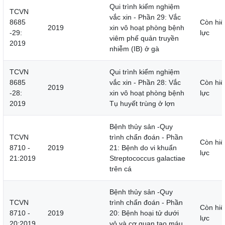
Qui trình kiểm nghiệm
TCVN
vắc xin - Phần 29: Vắc
8685
Còn hiệ
2019
xin vô hoạt phòng bệnh
-29:
lực
viêm phế quản truyền
2019
nhiễm (IB) ở gà
TCVN
Qui trình kiểm nghiệm
8685
vắc xin - Phần 28: Vắc
Còn hiệ
2019
-28:
xin vô hoạt phòng bệnh
lực
2019
Tụ huyết trùng ở lợn
Bệnh thủy sản -Quy
TCVN
trình chẩn đoán - Phần
Còn hiệ
8710 -
2019
21: Bệnh do vi khuẩn
lực
21:2019
Streptococcus galactiae
trên cá
Bệnh thủy sản -Quy
TCVN
trình chẩn đoán - Phần
Còn hiệ
8710 -
2019
20: Bệnh hoại tử dưới
lực
20:2019
vỏ và cơ quan tạo máu