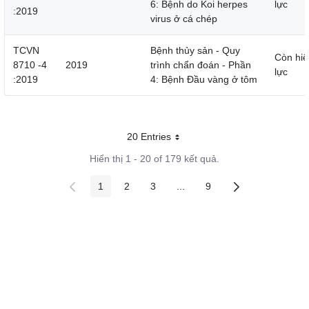
6: Bệnh do Koi herpes
lực
:2019
virus ở cá chép
TCVN
Bệnh thủy sản - Quy
Còn hiệ
8710 -4
2019
trình chẩn đoán - Phần
lực
:2019
4: Bệnh Đầu vàng ở tôm
20 Entries
Mỗi trang
Hiển thị 1 - 20 of 179 kết quả.
1
2
3
...
9
Các trang trên cổng
Các trang trên cổng
Các trang trên cổng
Các trang trung gian
Các trang trên cổng