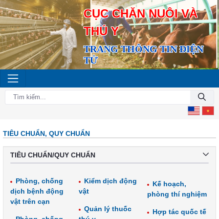
CỤC CHĂN NUÔI VÀ
THÚ Y
TRANG THÔNG TIN ĐIỆN
TỬ
TIÊU CHUẨN, QUY CHUẨN
TIÊU CHUẨN/QUY CHUẨN
Phòng, chống
Kiểm dịch động
Kế hoạch,
dịch bệnh động
vật
phòng thí nghiệm
vật trên cạn
Quản lý thuốc
Hợp tác quốc tế