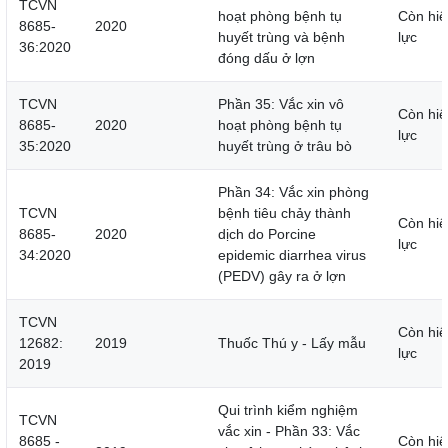
TCVN
hoạt phòng bệnh tụ
Còn hiệ
8685-
2020
huyết trùng và bệnh
lực
36:2020
đóng dấu ở lợn
TCVN
Phần 35: Vắc xin vô
Còn hiệ
8685-
2020
hoạt phòng bệnh tụ
lực
35:2020
huyết trùng ở trâu bò
Phần 34: Vắc xin phòng
TCVN
bệnh tiêu chảy thành
Còn hiệ
8685-
2020
dịch do Porcine
lực
34:2020
epidemic diarrhea virus
(PEDV) gây ra ở lợn
TCVN
Còn hiệ
12682:
2019
Thuốc Thú y - Lấy mẫu
lực
2019
Qui trình kiểm nghiệm
TCVN
vắc xin - Phần 33: Vắc
8685 -
Còn hiệ