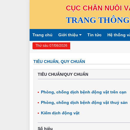
CỤC CHĂN NUÔI V
TRANG THÔNG 
Trang chủ
Giới thiệu
Tin tức
Hệ thống v
Thứ sáu 07/08/2026
TIÊU CHUẨN, QUY CHUẨN
TIÊU CHUẨN/QUY CHUẨN
Phòng, chống dịch bệnh động vật trên cạn
Phòng, chống dịch bệnh động vật thuỷ sản
Kiểm dịch động vật
Số hiệu