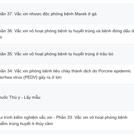
hần 37: Vắc xin nhược độc phòng bệnh Marek ở gà
hần 36: Vắc xin vô hoạt phòng bệnh tụ huyết trùng và bệnh đóng dấu 
ợn
hần 35: Vắc xin vô hoạt phòng bệnh tụ huyết trùng ở trâu bò
hần 34: Vắc xin phòng bệnh tiêu chảy thành dịch do Porcine epidemic
arrhea virus (PEDV) gây ra ở lợn
huốc Thú y - Lấy mẫu
ui trình kiểm nghiệm vắc xin - Phần 33: Vắc xin vô hoạt phòng bệnh
hiễm trùng huyết ở thủy cầm