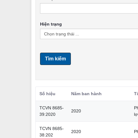
Hiện trạng
Tìm kiếm
Số hiệu
Năm ban hành
T
TCVN 8685-
Ph
2020
39:2020
lợ
TCVN 8685-
2020
P
38:202