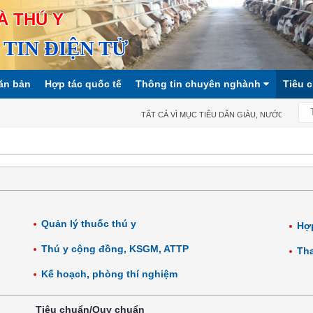
À THÚ Y
TIN ĐIỆN TỬ
ăn bản
Hợp tác quốc tế
Thông tin chuyên nghành
Tiêu 
TẤT CẢ VÌ MỤC TIÊU DÂN GIÀU, NƯỚC MẠNH, XÃ
Quản lý thuốc thú y
Hợp
Thú y cộng đồng, KSGM, ATTP
Tha
Kế hoạch, phòng thí nghiệm
Tiêu chuẩn/Quy chuẩn