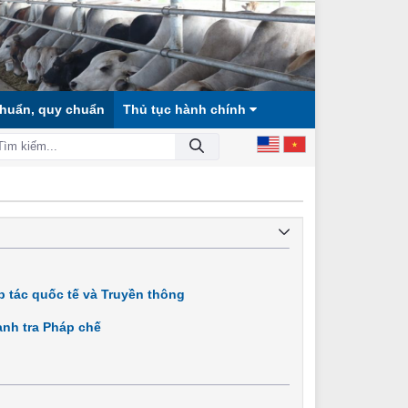
chuẩn, quy chuẩn
Thủ tục hành chính
 HỘI CÔNG BẰNG, DÂN CHỦ, VĂN MINH!
 tác quốc tế và Truyền thông
nh tra Pháp chế