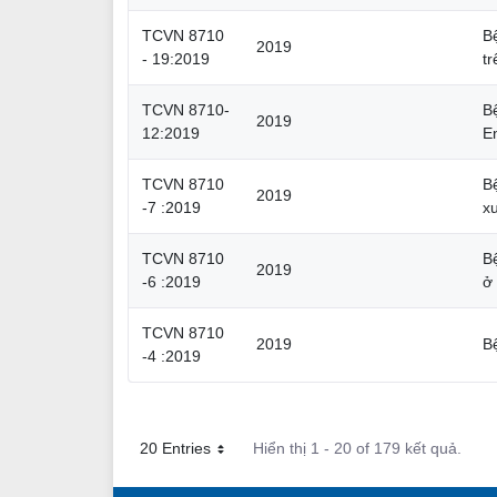
TCVN 8710
B
2019
- 19:2019
t
TCVN 8710-
B
2019
12:2019
E
TCVN 8710
B
2019
-7 :2019
x
TCVN 8710
B
2019
-6 :2019
ở
TCVN 8710
2019
B
-4 :2019
20 Entries
Hiển thị 1 - 20 of 179 kết quả.
Mỗi trang