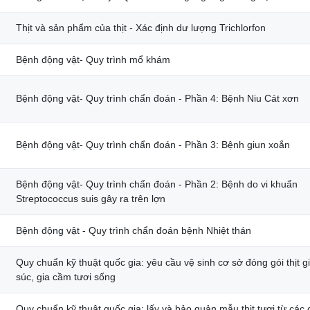
Thịt và sản phẩm của thịt - Xác định dư lượng Trichlorfon
Bệnh động vật- Quy trình mổ khám
Bệnh động vật- Quy trình chẩn đoán - Phần 4: Bệnh Niu Cát xơn
Bệnh động vật- Quy trình chẩn đoán - Phần 3: Bệnh giun xoắn
Bệnh động vật- Quy trình chẩn đoán - Phần 2: Bệnh do vi khuẩn
Streptococcus suis gây ra trên lợn
Bệnh động vật - Quy trình chẩn đoán bệnh Nhiệt thán
Quy chuẩn kỹ thuật quốc gia: yêu cầu vệ sinh cơ sở đóng gói thịt g
súc, gia cầm tươi sống
Quy chuẩn kỹ thuật quốc gia: lấy và bảo quản mẫu thịt tươi từ các 