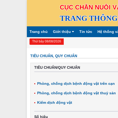
CỤC CHĂN NUÔI V
TRANG THÔNG 
Trang chủ
Giới thiệu
Tin tức
Hệ thống v
Thứ bảy 08/08/2026
TIÊU CHUẨN, QUY CHUẨN
TIÊU CHUẨN/QUY CHUẨN
Phòng, chống dịch bệnh động vật trên cạn
Phòng, chống dịch bệnh động vật thuỷ sản
Kiểm dịch động vật
Số hiệu