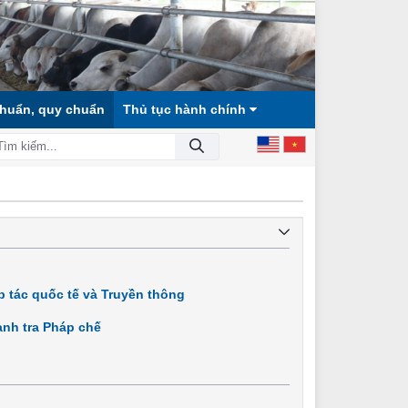
chuẩn, quy chuẩn
Thủ tục hành chính
 HỘI CÔNG BẰNG, DÂN CHỦ, VĂN MINH!
 tác quốc tế và Truyền thông
nh tra Pháp chế