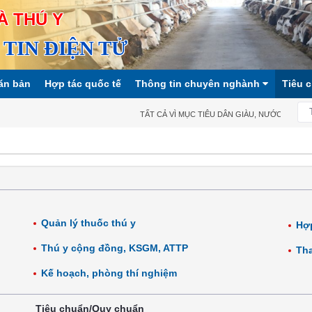
À THÚ Y
TIN ĐIỆN TỬ
ăn bản
Hợp tác quốc tế
Thông tin chuyên nghành
Tiêu 
TẤT CẢ VÌ MỤC TIÊU DÂN GIÀU, NƯỚC MẠNH, XÃ
Quản lý thuốc thú y
Hợp
Thú y cộng đồng, KSGM, ATTP
Tha
Kế hoạch, phòng thí nghiệm
Tiêu chuẩn/Quy chuẩn