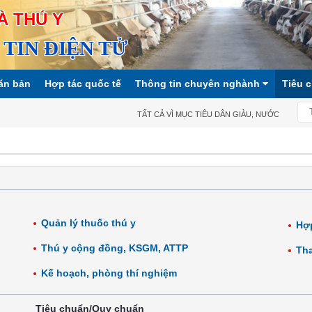
À THÚ Y
TIN ĐIỆN TỬ
ăn bản
Hợp tác quốc tế
Thông tin chuyên nghành
Tiêu 
TẤT CẢ VÌ MỤC TIÊU DÂN GIÀU, NƯỚC MẠNH, XÃ 
Quản lý thuốc thú y
Hợp
Thú y cộng đồng, KSGM, ATTP
Tha
Kế hoạch, phòng thí nghiệm
Tiêu chuẩn/Quy chuẩn