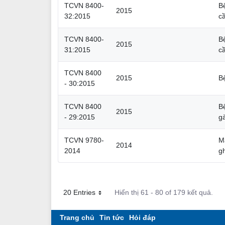
TCVN 8400-
B
2015
32:2015
c
TCVN 8400-
B
2015
31:2015
c
TCVN 8400
2015
B
- 30:2015
TCVN 8400
B
2015
- 29:2015
g
TCVN 9780-
M
2014
2014
g
20 Entries
Hiển thị 61 - 80 of 179 kết quả.
Mỗi trang
Trang chủ
Tin tức
Hỏi đáp