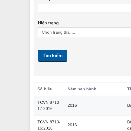
Hiện trạng
Tìm kiếm
Số hiệu
Năm ban hành
T
TCVN 8710-
2016
B
17:2016
TCVN 8710-
B
2016
16:2016
d