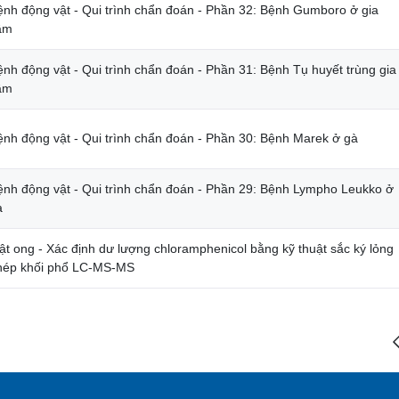
ệnh động vật - Qui trình chẩn đoán - Phần 32: Bệnh Gumboro ở gia
ầm
ệnh động vật - Qui trình chẩn đoán - Phần 31: Bệnh Tụ huyết trùng gia
ầm
ệnh động vật - Qui trình chẩn đoán - Phần 30: Bệnh Marek ở gà
ệnh động vật - Qui trình chẩn đoán - Phần 29: Bệnh Lympho Leukko ở
à
ật ong - Xác định dư lượng chloramphenicol bằng kỹ thuật sắc ký lỏng
hép khối phổ LC-MS-MS