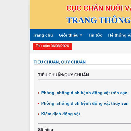
CỤC CHĂN NUÔI V
TRANG THÔNG 
Trang chủ
Giới thiệu
Tin tức
Hệ thống v
Thứ năm 06/08/2026
TIÊU CHUẨN, QUY CHUẨN
TIÊU CHUẨN/QUY CHUẨN
Phòng, chống dịch bệnh động vật trên cạn
Phòng, chống dịch bệnh động vật thuỷ sản
Kiểm dịch động vật
Số hiệu