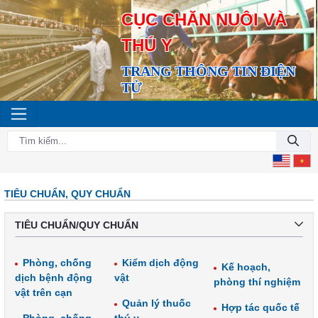
CỤC CHĂN NUÔI VÀ
THÚ Y
TRANG THÔNG TIN ĐIỆN
TỬ
TIÊU CHUẨN, QUY CHUẨN
TIÊU CHUẨN/QUY CHUẨN
Phòng, chống
Kiểm dịch động
Kế hoạch,
dịch bệnh động
vật
phòng thí nghiệm
vật trên cạn
Quản lý thuốc
Hợp tác quốc tế