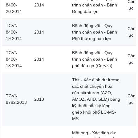
Còn 
8400-
2014
trình chẩn đoán - Bệnh
lực
20:2014
Đóng dấu lợn
TCVN
Bệnh động vật - Quy
Còn 
8400-
2014
trình chẩn đoán - Bệnh
lực
19:2014
Phó thương hàn lợn
TCVN
Bệnh động vật - Quy
Còn 
8400-
2014
trình chẩn đoán - Bệnh
lực
18:2014
phù đầu gà (Coryza)
Thịt - Xác định dư lượng
các chất chuyển hóa
của nitrofuran (AZO,
TCVN
Còn 
2013
AMOZ, AHD, SEM) bằng
9782:2013
lực
kỹ thuật sắc ký lỏng
ghép khối phổ LC-MS-
MS
Mật ong - Xác định dư