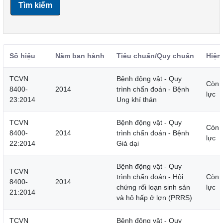
Tìm kiếm
Số hiệu
Năm ban hành
Tiêu chuẩn/Quy chuẩn
Hiện
TCVN
Bệnh động vật - Quy
Còn 
8400-
2014
trình chẩn đoán - Bệnh
lực
23:2014
Ung khí thán
TCVN
Bệnh động vật - Quy
Còn 
8400-
2014
trình chẩn đoán - Bệnh
lực
22:2014
Giả dại
Bệnh động vật - Quy
TCVN
trình chẩn đoán - Hội
Còn 
8400-
2014
chứng rối loạn sinh sản
lực
21:2014
và hô hấp ở lợn (PRRS)
TCVN
Bệnh động vật - Quy