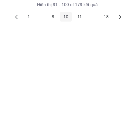
Hiển thị 91 - 100 of 179 kết quả.
1
...
9
10
11
...
18
Các trang trên cổng
Các trang trung gian
Các trang trên cổng
Các trang trên cổng
Các trang trên cổng
Các trang trung gian
Các trang trên