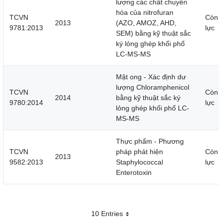
lượng các chất chuyển
hóa của nitrofuran
TCVN
Còn 
2013
(AZO, AMOZ, AHD,
9781:2013
lực
SEM) bằng kỹ thuật sắc
ký lỏng ghép khối phổ
LC-MS-MS
Mật ong - Xác định dư
lượng Chloramphenicol
TCVN
Còn 
2014
bằng kỹ thuật sắc ký
9780:2014
lực
lỏng ghép khối phổ LC-
MS-MS
Thực phẩm - Phương
TCVN
pháp phát hiện
Còn 
2013
9582:2013
Staphylococcal
lực
Enterotoxin
10 Entries
Mỗi trang