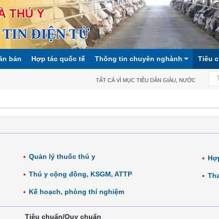
À THÚ Y
TIN ĐIỆN TỬ
ăn bản
Hợp tác quốc tế
Thông tin chuyên nghành
Tiêu 
TẤT CẢ VÌ MỤC TIÊU DÂN GIÀU, NƯỚC MẠNH, XÃ
Quản lý thuốc thú y
Hợp
Thú y cộng đồng, KSGM, ATTP
Tha
Kế hoạch, phòng thí nghiệm
Tiêu chuẩn/Quy chuẩn