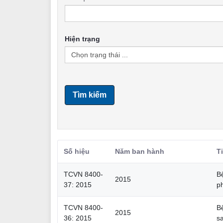
Hiện trạng
Tìm kiếm
Số hiệu
Năm ban hành
T
TCVN 8400-
B
2015
37: 2015
p
TCVN 8400-
B
2015
36: 2015
sa