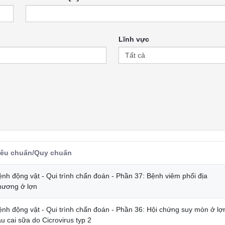
Lĩnh vực
iêu chuẩn/Quy chuẩn
ệnh động vật - Qui trình chẩn đoán - Phần 37: Bệnh viêm phổi địa
hương ở lợn
ệnh động vật - Qui trình chẩn đoán - Phần 36: Hội chứng suy mòn ở lợ
u cai sữa do Cicrovirus typ 2