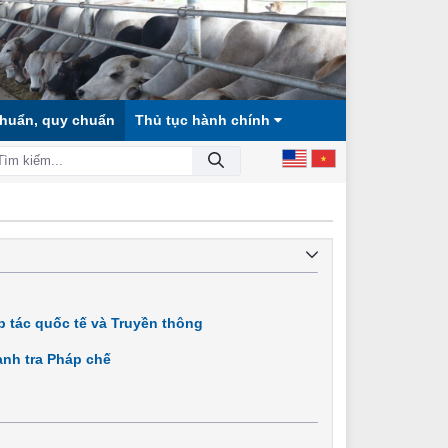
chuẩn, quy chuẩn
Thủ tục hành chính
 HỘI CÔNG BẰNG, DÂN CHỦ, VĂN MINH!
 tác quốc tế và Truyền thông
nh tra Pháp chế