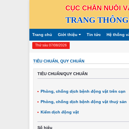
CỤC CHĂN NUÔI V
TRANG THÔNG 
Trang chủ
Giới thiệu
Tin tức
Hệ thống v
Thứ sáu 07/08/2026
TIÊU CHUẨN, QUY CHUẨN
TIÊU CHUẨN/QUY CHUẨN
Phòng, chống dịch bệnh động vật trên cạn
Phòng, chống dịch bệnh động vật thuỷ sản
Kiểm dịch động vật
Số hiệu