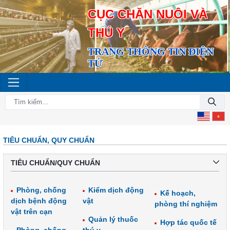
CỤC CHĂN NUÔI VÀ
THÚ Y
TRANG THÔNG TIN ĐIỆN
TỬ
TIÊU CHUẨN, QUY CHUẨN
TIÊU CHUẨN/QUY CHUẨN
Phòng, chống
Kiểm dịch động
Kế hoạch,
dịch bệnh động
vật
phòng thí nghiệm
vật trên cạn
Quản lý thuốc
Hợp tác quốc tế