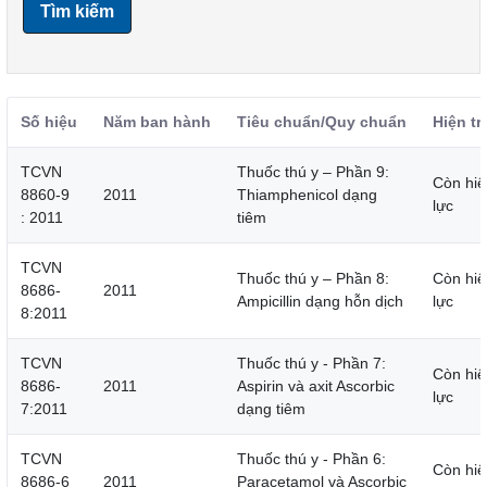
Tìm kiếm
Số hiệu
Năm ban hành
Tiêu chuẩn/Quy chuẩn
Hiện tr
TCVN
Thuốc thú y – Phần 9:
Còn hiệ
8860-9
2011
Thiamphenicol dạng
lực
: 2011
tiêm
TCVN
Thuốc thú y – Phần 8:
Còn hiệ
8686-
2011
Ampicillin dạng hỗn dịch
lực
8:2011
TCVN
Thuốc thú y - Phần 7:
Còn hiệ
8686-
2011
Aspirin và axit Ascorbic
lực
7:2011
dạng tiêm
TCVN
Thuốc thú y - Phần 6:
Còn hiệ
8686-6
2011
Paracetamol và Ascorbic