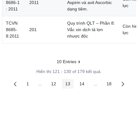
8686-1
2011
Aspirin và axit Ascorbic
lực
: 2011
dạng tiêm.
TCVN
Quy trình QLT – Phần 8:
Còn hiệ
8685-
201
Vắc xin dịch tả lợn
lực
8:2011
nhược độc
10 Entries
Mỗi trang
Hiển thị 121 - 130 of 179 kết quả.
1
...
12
13
14
...
18
Các trang trên cổng
Các trang trung gian
Các trang trên cổng
Các trang trên cổng
Các trang trên cổng
Các trang trung gian
Các trang trên