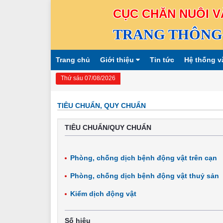
CỤC CHĂN NUÔI V
TRANG THÔNG 
Trang chủ
Giới thiệu
Tin tức
Hệ thống v
Thứ sáu 07/08/2026
TIÊU CHUẨN, QUY CHUẨN
TIÊU CHUẨN/QUY CHUẨN
Phòng, chống dịch bệnh động vật trên cạn
Phòng, chống dịch bệnh động vật thuỷ sản
Kiểm dịch động vật
Số hiệu