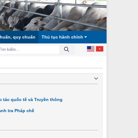
chuẩn, quy chuẩn
Thủ tục hành chính
XÃ HỘI CÔNG BẰNG, DÂN CHỦ, VĂN MINH!
 tác quốc tế và Truyền thông
nh tra Pháp chế