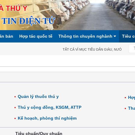
À THÚ Y
TIN ĐIỆN TỬ
ăn bản
Hợp tác quốc tế
Thông tin chuyên nghành
Tiêu 
TẤT CẢ VÌ MỤC TIÊU DÂN GIÀU, NƯỚC MẠNH, 
Quản lý thuốc thú y
Hợp
Thú y cộng đồng, KSGM, ATTP
Tha
Kế hoạch, phòng thí nghiệm
Tiêu chuẩn/Quy chuẩn