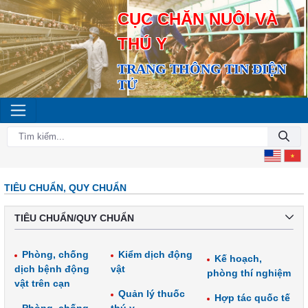
CỤC CHĂN NUÔI VÀ
THÚ Y
TRANG THÔNG TIN ĐIỆN
TỬ
TIÊU CHUẨN, QUY CHUẨN
TIÊU CHUẨN/QUY CHUẨN
Phòng, chống
Kiểm dịch động
Kế hoạch,
dịch bệnh động
vật
phòng thí nghiệm
vật trên cạn
Quản lý thuốc
Hợp tác quốc tế