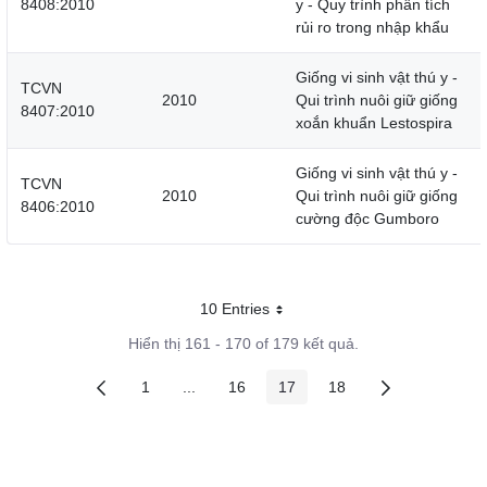
8408:2010
y - Quy trình phân tích
rủi ro trong nhập khẩu
Giống vi sinh vật thú y -
TCVN
2010
Qui trình nuôi giữ giống
8407:2010
xoắn khuẩn Lestospira
Giống vi sinh vật thú y -
TCVN
2010
Qui trình nuôi giữ giống
8406:2010
cường độc Gumboro
10 Entries
Mỗi trang
Hiển thị 161 - 170 of 179 kết quả.
1
...
16
17
18
Các trang trên cổng
Các trang trung gian
Các trang trên cổng
Các trang trên cổng
Các trang trên cổng