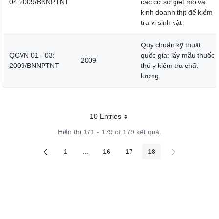
04:2009/BNNPTNT
các cơ sở giết mổ và
kinh doanh thịt để kiểm
tra vi sinh vật
Quy chuẩn kỹ thuật
QCVN 01 - 03:
quốc gia: lấy mẫu thuốc
2009
2009/BNNPTNT
thú y kiểm tra chất
lượng
10 Entries
Mỗi trang
Hiển thị 171 - 179 of 179 kết quả.
1
...
16
17
18
Các trang trên cổng
Các trang trung gian
Các trang trên cổng
Các trang trên cổng
Các trang trên cổng