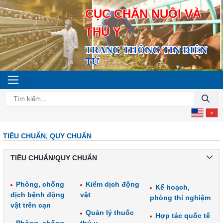
CỤC CHĂN NUÔI VÀ
THÚ Y
TRANG THÔNG TIN ĐIỆN
TỬ
TIÊU CHUẨN, QUY CHUẨN
TIÊU CHUẨN/QUY CHUẨN
Phòng, chống
Kiểm dịch động
Kế hoạch,
dịch bệnh động
vật
phòng thí nghiệm
vật trên cạn
Quản lý thuốc
Hợp tác quốc tế