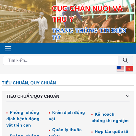
CỤC CHĂN NUÔI VÀ
THÚ Y
TRANG THÔNG TIN ĐIỆN
TỬ
TIÊU CHUẨN, QUY CHUẨN
TIÊU CHUẨN/QUY CHUẨN
Phòng, chống
Kiểm dịch động
Kế hoạch,
dịch bệnh động
vật
phòng thí nghiệm
vật trên cạn
Quản lý thuốc
Hợp tác quốc tế