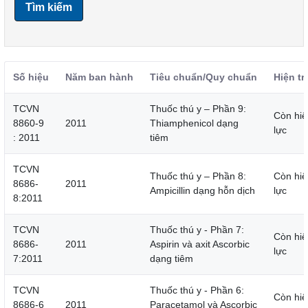
Tìm kiếm
Số hiệu
Năm ban hành
Tiêu chuẩn/Quy chuẩn
Hiện tr
TCVN
Thuốc thú y – Phần 9:
Còn hiệ
8860-9
2011
Thiamphenicol dạng
lực
: 2011
tiêm
TCVN
Thuốc thú y – Phần 8:
Còn hiệ
8686-
2011
Ampicillin dạng hỗn dịch
lực
8:2011
TCVN
Thuốc thú y - Phần 7:
Còn hiệ
8686-
2011
Aspirin và axit Ascorbic
lực
7:2011
dạng tiêm
TCVN
Thuốc thú y - Phần 6:
Còn hiệ
8686-6
2011
Paracetamol và Ascorbic