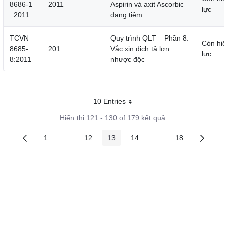
8686-1
2011
Aspirin và axit Ascorbic
lực
: 2011
dạng tiêm.
TCVN
Quy trình QLT – Phần 8:
Còn hiệ
8685-
201
Vắc xin dịch tả lợn
lực
8:2011
nhược độc
10 Entries
Mỗi trang
Hiển thị 121 - 130 of 179 kết quả.
1
...
12
13
14
...
18
Các trang trên cổng
Các trang trung gian
Các trang trên cổng
Các trang trên cổng
Các trang trên cổng
Các trang trung gian
Các trang trên