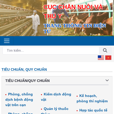
CỤC CHĂN NUÔI VÀ
THÚ Y
TRANG THÔNG TIN ĐIỆN
TỬ
TIÊU CHUẨN, QUY CHUẨN
TIÊU CHUẨN/QUY CHUẨN
Phòng, chống
Kiểm dịch động
Kế hoạch,
dịch bệnh động
vật
phòng thí nghiệm
vật trên cạn
Quản lý thuốc
Hợp tác quốc tế