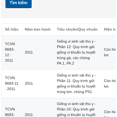
Tìm kiếm
Số hiệu
Năm ban hành
Tiêu chuẩn/Quy chuẩn
Hiện tr
Giống vi sinh vật thú y -
TCVN
Phần 12: Quy trình giữ
8683-
Còn hiệ
2011
giống vi khuẩn tụ huyết
12 :
lực
trùng gà, các chủng
2011
PA.1, PA.2
Giống vi sinh vật thú y -
TCVN
Phần 11: Quy trình giữ
Còn hiệ
8683-11
2011
giống vi khuẩn tụ huyết
lực
: 2011
trùng lợn, chủng PS1
Giống vi sinh vật thú y -
TCVN
Phần 10: Quy trình giữ
Còn hiệ
8683-
2011
giống vi khuẩn tụ huyết