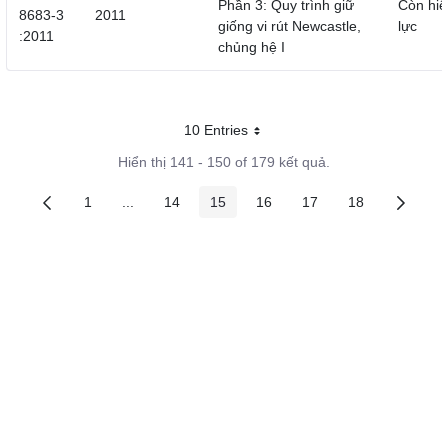
Phần 3: Quy trình giữ
Còn hiệ
8683-3
2011
giống vi rút Newcastle,
lực
:2011
chủng hệ I
10 Entries
Mỗi trang
Hiển thị 141 - 150 of 179 kết quả.
1
...
14
15
16
17
18
Các trang trên cổng
Các trang trung gian
Các trang trên cổng
Các trang trên cổng
Các trang trên cổng
Các trang trên cổng
Các trang trê