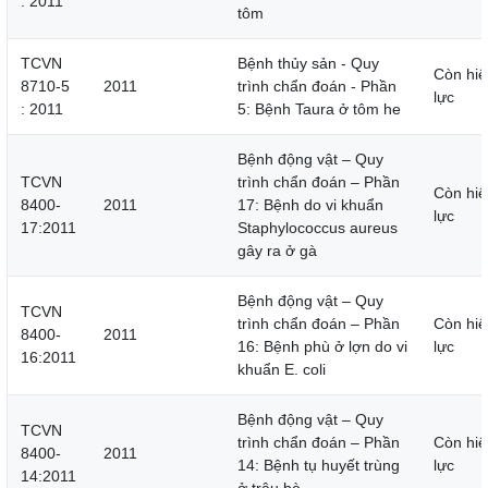
: 2011
tôm
TCVN
Bệnh thủy sản - Quy
Còn hiệ
8710-5
2011
trình chẩn đoán - Phần
lực
: 2011
5: Bệnh Taura ở tôm he
Bệnh động vật – Quy
TCVN
trình chẩn đoán – Phần
Còn hiệ
8400-
2011
17: Bệnh do vi khuẩn
lực
17:2011
Staphylococcus aureus
gây ra ở gà
Bệnh động vật – Quy
TCVN
trình chẩn đoán – Phần
Còn hiệ
8400-
2011
16: Bệnh phù ở lợn do vi
lực
16:2011
khuẩn E. coli
Bệnh động vật – Quy
TCVN
trình chẩn đoán – Phần
Còn hiệ
8400-
2011
14: Bệnh tụ huyết trùng
lực
14:2011