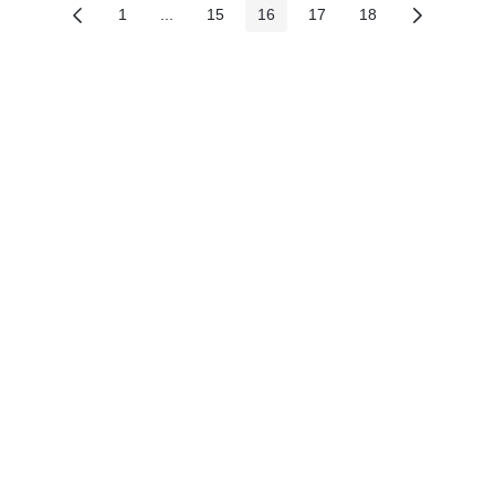
1
...
15
16
17
18
Các trang trên cổng
Các trang trung gian
Các trang trên cổng
Các trang trên cổng
Các trang trên cổng
Các trang trên cổ