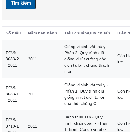
Tìm kiếm
Số hiệu
Năm ban hành
Tiêu chuẩn/Quy chuẩn
Hiện tr
Giống vi sinh vật thú y -
TCVN
Phần 2: Quy trình giữ
Còn hiệ
8683-2
2011
giống vi rút cường độc
lực
: 2011
dịch tả lợn, chủng thạch
môn.
Giống vi sinh vật thú y -
TCVN
Phần 1: Quy trình giữ
Còn hiệ
8683-1
2011
giống vi rút dịch tả lợn
lực
: 2011
qua thỏ, chủng C
Bệnh thủy sản - Quy
TCVN
trình chẩn đoán - Phần
Còn hiệ
8710-1
2011
1: Bệnh Còi do vi rút ở
lực