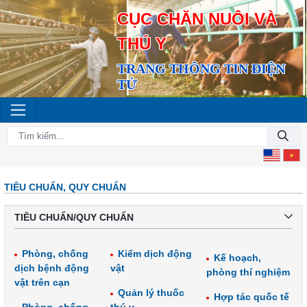
CỤC CHĂN NUÔI VÀ
THÚ Y
TRANG THÔNG TIN ĐIỆN
TỬ
TIÊU CHUẨN, QUY CHUẨN
TIÊU CHUẨN/QUY CHUẨN
Phòng, chống
Kiểm dịch động
Kế hoạch,
dịch bệnh động
vật
phòng thí nghiệm
vật trên cạn
Quản lý thuốc
Hợp tác quốc tế