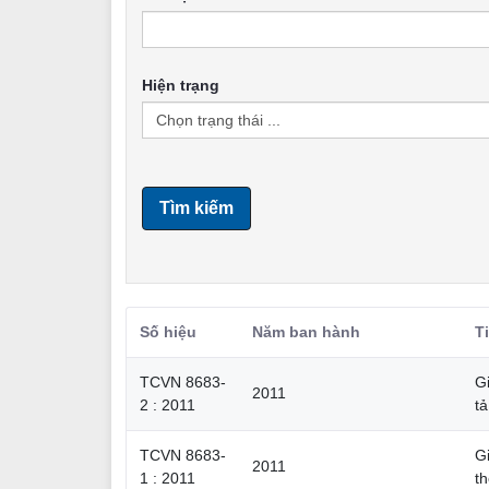
Hiện trạng
Tìm kiếm
Số hiệu
Năm ban hành
T
TCVN 8683-
Gi
2011
2 : 2011
t
TCVN 8683-
Gi
2011
1 : 2011
t