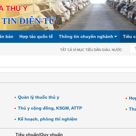
À THÚ Y
TIN ĐIỆN TỬ
ăn bản
Hợp tác quốc tế
Thông tin chuyên nghành
Tiêu 
TẤT CẢ VÌ MỤC TIÊU DÂN GIÀU, NƯỚC MẠNH, XÃ
Quản lý thuốc thú y
Hợp
Thú y cộng đồng, KSGM, ATTP
Tha
Kế hoạch, phòng thí nghiệm
Tiêu chuẩn/Quy chuẩn