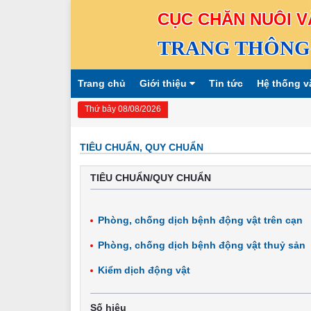
CỤC CHĂN NUÔI V
TRANG THÔNG 
Trang chủ
Giới thiệu
Tin tức
Hệ thống v
Thứ bảy 08/08/2026
TIÊU CHUẨN, QUY CHUẨN
TIÊU CHUẨN/QUY CHUẨN
Phòng, chống dịch bệnh động vật trên cạn
Phòng, chống dịch bệnh động vật thuỷ sản
Kiểm dịch động vật
Số hiệu