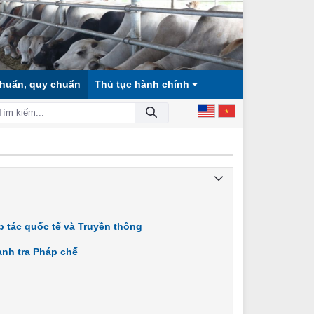
chuẩn, quy chuẩn
Thủ tục hành chính
 HỘI CÔNG BẰNG, DÂN CHỦ, VĂN MINH!
 tác quốc tế và Truyền thông
nh tra Pháp chế