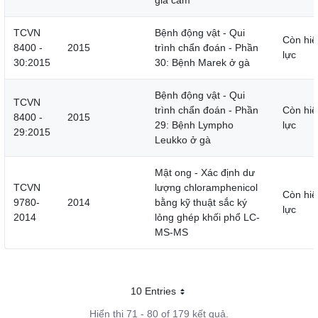
gia cầm
TCVN
Bệnh động vật - Qui
Còn hiệ
8400 -
2015
trình chẩn đoán - Phần
lực
30:2015
30: Bệnh Marek ở gà
Bệnh động vật - Qui
TCVN
trình chẩn đoán - Phần
Còn hiệ
8400 -
2015
29: Bệnh Lympho
lực
29:2015
Leukko ở gà
Mật ong - Xác định dư
TCVN
lượng chloramphenicol
Còn hiệ
9780-
2014
bằng kỹ thuật sắc ký
lực
2014
lỏng ghép khối phổ LC-
MS-MS
10 Entries
Mỗi trang
Hiển thị 71 - 80 of 179 kết quả.