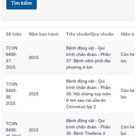
Tìm kiếm
Số hiệu
Năm ban hành
Tiêu chuẩn/Quy chuẩn
Hiện tr
TCVN
Bệnh động vật - Qui
8400-
trình chẩn đoán - Phần
Còn hiệ
2015
37:
37: Bệnh viêm phổi địa
lực
2015
phương ở lợn
Bệnh động vật - Qui
TCVN
trình chẩn đoán - Phần
8400-
Còn hiệ
2015
36: Hội chứng suy mòn
36:
lực
ở lợn sau cai sữa do
2015
Cicrovirus typ 2
Bệnh động vật - Qui
TCVN
trình chẩn đoán - Phần
Còn hiệ
8400-
2015
35: Bệnh Theileria ở
lực