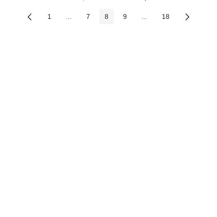
1
...
7
8
9
...
18
Các trang trên cổng
Các trang trung gian
Các trang trên cổng
Các trang trên cổng
Các trang trên cổng
Các trang trung gian
Các trang trên c