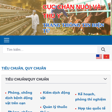
CỤC CHĂN NUÔI VÀ
THÚ Y
TRANG THÔNG TIN ĐIỆN
TỬ
TIÊU CHUẨN, QUY CHUẨN
TIÊU CHUẨN/QUY CHUẨN
Phòng, chống
Kiểm dịch động
Kế hoạch,
dịch bệnh động
vật
phòng thí nghiệm
vật trên cạn
Quản lý thuốc
Hợp tác quốc tế