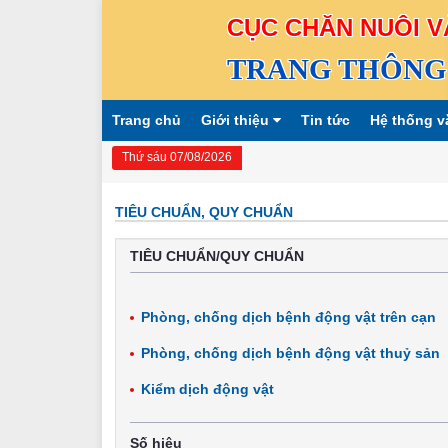
CỤC CHĂN NUÔI V
TRANG THÔNG 
Trang chủ
Giới thiệu
Tin tức
Hệ thống v
Thứ sáu 07/08/2026
TIÊU CHUẨN, QUY CHUẨN
TIÊU CHUẨN/QUY CHUẨN
Phòng, chống dịch bệnh động vật trên cạn
Phòng, chống dịch bệnh động vật thuỷ sản
Kiểm dịch động vật
Số hiệu