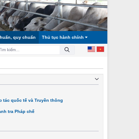
chuẩn, quy chuẩn
Thủ tục hành chính
XÃ HỘI CÔNG BẰNG, DÂN CHỦ, VĂN MINH!
 tác quốc tế và Truyền thông
nh tra Pháp chế