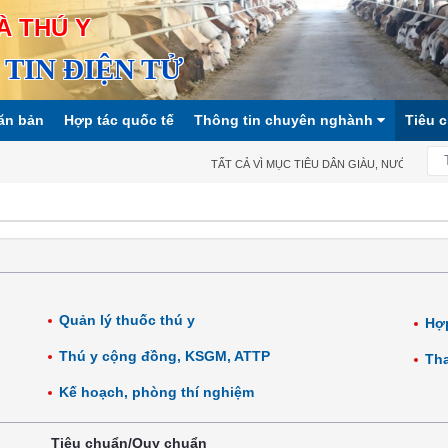
À THÚ Y
TIN ĐIỆN TỬ
ăn bản
Hợp tác quốc tế
Thông tin chuyên nghành
Tiêu 
TẤT CẢ VÌ MỤC TIÊU DÂN GIÀU, NƯỚC MẠNH, 
Quản lý thuốc thú y
Hợp
Thú y cộng đồng, KSGM, ATTP
Tha
Kế hoạch, phòng thí nghiệm
Tiêu chuẩn/Quy chuẩn