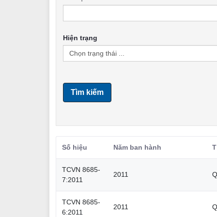
Hiện trạng
Tìm kiếm
Số hiệu
Năm ban hành
T
TCVN 8685-
2011
Q
7:2011
TCVN 8685-
2011
Q
6:2011