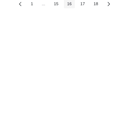
1
...
15
16
17
18
Các trang trên cổng
Các trang trung gian
Các trang trên cổng
Các trang trên cổng
Các trang trên cổng
Các trang trên cổ