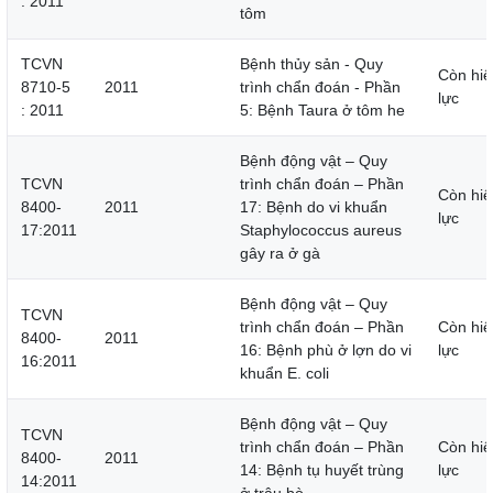
: 2011
tôm
TCVN
Bệnh thủy sản - Quy
Còn hiệ
8710-5
2011
trình chẩn đoán - Phần
lực
: 2011
5: Bệnh Taura ở tôm he
Bệnh động vật – Quy
TCVN
trình chẩn đoán – Phần
Còn hiệ
8400-
2011
17: Bệnh do vi khuẩn
lực
17:2011
Staphylococcus aureus
gây ra ở gà
Bệnh động vật – Quy
TCVN
trình chẩn đoán – Phần
Còn hiệ
8400-
2011
16: Bệnh phù ở lợn do vi
lực
16:2011
khuẩn E. coli
Bệnh động vật – Quy
TCVN
trình chẩn đoán – Phần
Còn hiệ
8400-
2011
14: Bệnh tụ huyết trùng
lực
14:2011