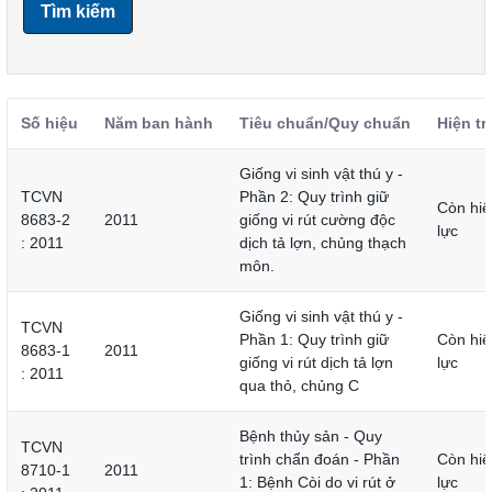
Tìm kiếm
Số hiệu
Năm ban hành
Tiêu chuẩn/Quy chuẩn
Hiện tr
Giống vi sinh vật thú y -
TCVN
Phần 2: Quy trình giữ
Còn hiệ
8683-2
2011
giống vi rút cường độc
lực
: 2011
dịch tả lợn, chủng thạch
môn.
Giống vi sinh vật thú y -
TCVN
Phần 1: Quy trình giữ
Còn hiệ
8683-1
2011
giống vi rút dịch tả lợn
lực
: 2011
qua thỏ, chủng C
Bệnh thủy sản - Quy
TCVN
trình chẩn đoán - Phần
Còn hiệ
8710-1
2011
1: Bệnh Còi do vi rút ở
lực