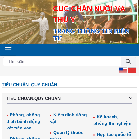
CỤC CHĂN NUÔI VÀ
THÚ Y
TRANG THÔNG TIN ĐIỆN
TỬ
TIÊU CHUẨN, QUY CHUẨN
TIÊU CHUẨN/QUY CHUẨN
Phòng, chống
Kiểm dịch động
Kế hoạch,
dịch bệnh động
vật
phòng thí nghiệm
vật trên cạn
Quản lý thuốc
Hợp tác quốc tế