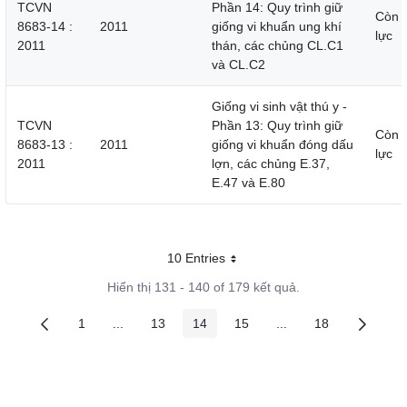
TCVN
Phần 14: Quy trình giữ
Còn 
8683-14 :
2011
giống vi khuẩn ung khí
lực
2011
thán, các chủng CL.C1
và CL.C2
Giống vi sinh vật thú y -
TCVN
Phần 13: Quy trình giữ
Còn 
8683-13 :
2011
giống vi khuẩn đóng dấu
lực
2011
lợn, các chủng E.37,
E.47 và E.80
10 Entries
Mỗi trang
Hiển thị 131 - 140 of 179 kết quả.
1
...
13
14
15
...
18
Các trang trên cổng
Các trang trung gian
Các trang trên cổng
Các trang trên cổng
Các trang trên cổng
Các trang trung gian
Các trang trên