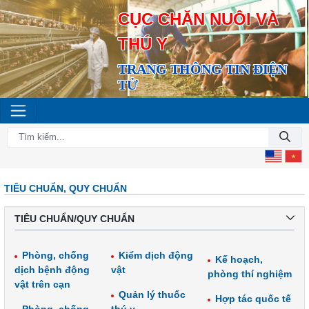
CỤC CHĂN NUÔI VÀ
THÚ Y
TRANG THÔNG TIN ĐIỆN
TỬ
TIÊU CHUẨN, QUY CHUẨN
TIÊU CHUẨN/QUY CHUẨN
Phòng, chống
Kiểm dịch động
Kế hoạch,
dịch bệnh động
vật
phòng thí nghiệm
vật trên cạn
Quản lý thuốc
Hợp tác quốc tế