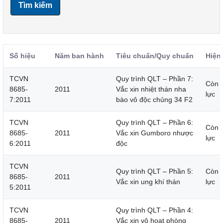
Tìm kiếm
Số hiệu
Năm ban hành
Tiêu chuẩn/Quy chuẩn
Hiện
TCVN
Quy trình QLT – Phần 7:
Còn 
8685-
2011
Vắc xin nhiệt thán nha
lực
7:2011
bào vô độc chủng 34 F2
TCVN
Quy trình QLT – Phần 6:
Còn 
8685-
2011
Vắc xin Gumboro nhược
lực
6:2011
độc
TCVN
Quy trình QLT – Phần 5:
Còn 
8685-
2011
Vắc xin ung khí thán
lực
5:2011
TCVN
Quy trình QLT – Phần 4:
8685-
2011
Vắc xin vô hoạt phòng