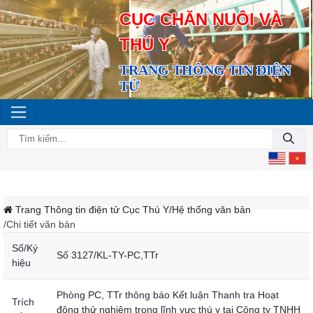
CỤC CHĂN NUÔI VÀ
THÚ Y
TRANG THÔNG TIN ĐIỆN
TỬ
Trang Thông tin điện tử Cục Thú Y
/Hệ thống văn bản
/Chi tiết văn bản
Số/Ký
Số 3127/KL-TY-PC,TTr
hiệu
Phòng PC, TTr thông báo Kết luận Thanh tra Hoạt
Trích
động thử nghiệm trong lĩnh vực thú y tại Công ty TNHH