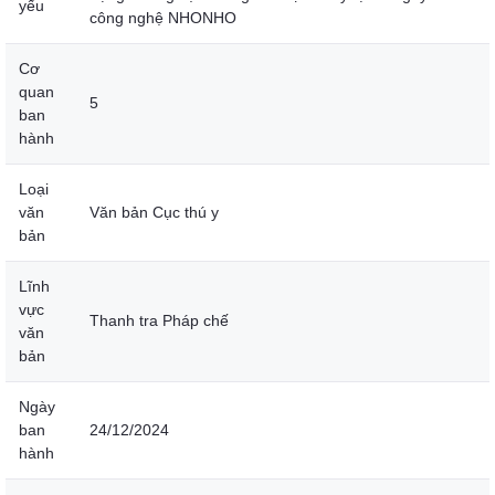
yếu
công nghệ NHONHO
Cơ
quan
5
ban
hành
Loại
văn
Văn bản Cục thú y
bản
Lĩnh
vực
Thanh tra Pháp chế
văn
bản
Ngày
ban
24/12/2024
hành