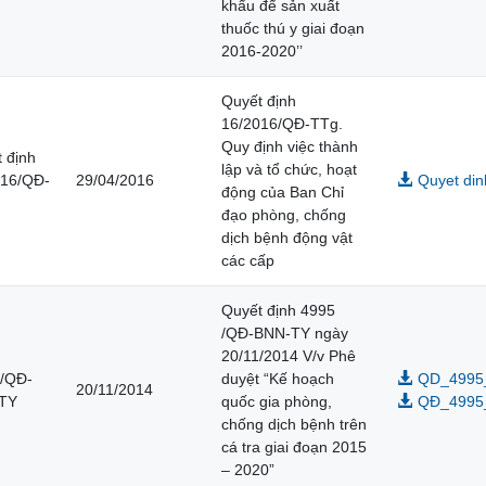
khẩu để sản xuất
thuốc thú y giai đoạn
2016-2020’’
Quyết định
16/2016/QĐ-TTg.
Quy định việc thành
 định
lập và tổ chức, hoạt
016/QĐ-
29/04/2016
Quyet di
động của Ban Chỉ
đạo phòng, chống
dịch bệnh động vật
các cấp
Quyết định 4995
/QĐ-BNN-TY ngày
20/11/2014 V/v Phê
 /QĐ-
duyệt “Kế hoạch
QD_4995_
20/11/2014
TY
quốc gia phòng,
QĐ_4995_
chống dịch bệnh trên
cá tra giai đoạn 2015
– 2020”