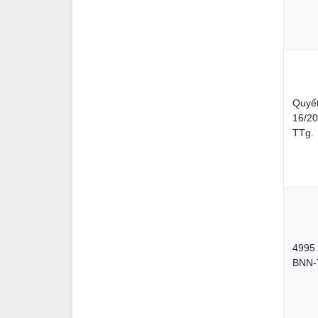
Quyết
16/2
TTg.
4995
BNN-