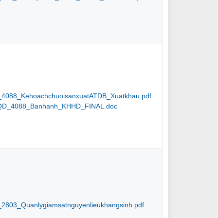
4088_KehoachchuoisanxuatATDB_Xuatkhau.pdf
QD_4088_Banhanh_KHHD_FINAL.doc
803_Quanlygiamsatnguyenlieukhangsinh.pdf