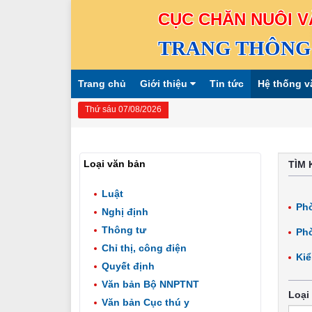
CỤC CHĂN NUÔI V
TRANG THÔNG 
Trang chủ
Giới thiệu
Tin tức
Hệ thống v
Thứ sáu 07/08/2026
Loại văn bản
TÌM 
Luật
Phò
Nghị định
Thông tư
Phò
Chỉ thị, công điện
Kiể
Quyết định
Văn bản Bộ NNPTNT
Loại
Văn bản Cục thú y