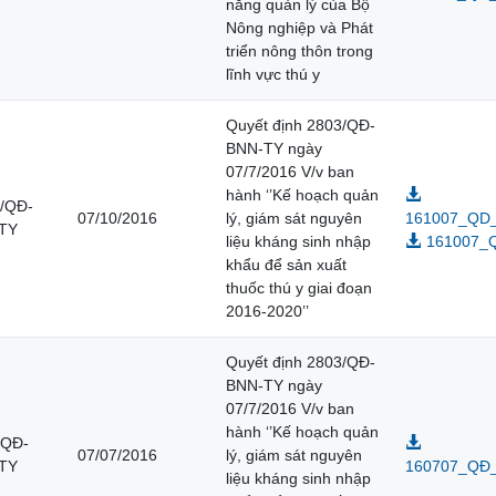
năng quản lý của Bộ
Nông nghiệp và Phát
triển nông thôn trong
lĩnh vực thú y
Quyết định 2803/QĐ-
BNN-TY ngày
07/7/2016 V/v ban
hành ‘’Kế hoạch quản
 /QĐ-
07/10/2016
lý, giám sát nguyên
161007_QD_
TY
liệu kháng sinh nhập
161007_
khẩu để sản xuất
thuốc thú y giai đoạn
2016-2020’’
Quyết định 2803/QĐ-
BNN-TY ngày
07/7/2016 V/v ban
hành ‘’Kế hoạch quản
/QĐ-
07/07/2016
lý, giám sát nguyên
TY
160707_QĐ_2
liệu kháng sinh nhập