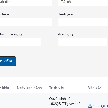
ý hiệu
Trích yếu
 hành từ ngày
đến ngày
m kiếm
́ hiệu
Ngày ban hành
Trích yếu
Văn bản
Quyết định số
193/QĐ-TTg v/v phê
193QQDTT