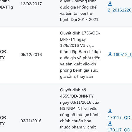
 định
duyệt Chương trình
13/02/2017
QĐ-TTg
quốc gia khống chế
2_20161226_
và tiến tới loại trừ
bệnh Dại 2017-2021
Quyết định 1756/QĐ-
BNN-TY ngày
12/5/2016 Về việc
/QĐ-
thành lập Ban chỉ đạo
05/12/2016
160512_
TY
quốc gia về phát triển
và sản xuất vắc-xin
phòng bệnh gia súc,
gia cầm, thủy sản
Quyết định số
4559/QĐ-BNN-TY
ngày 03/11/2016 của
Bộ NNPTNT về việc
công bố thủ tục hành
/QĐ-
170117_QD
03/11/2016
chính chuẩn hóa
TY
thuộc phạm vi chức
170117_QD_