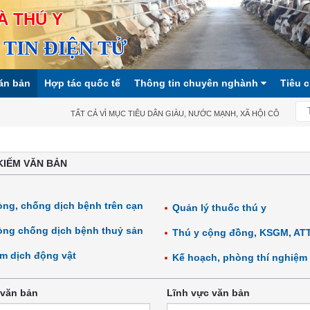
À THÚ Y
TIN ĐIỆN TỬ
ăn bản
Hợp tác quốc tế
Thông tin chuyên nghành
Tiêu 
TẤT CẢ VÌ MỤC TIÊU DÂN GIÀU, NƯỚC MẠNH, XÃ HỘI CÔNG BẰNG, D
KIẾM VĂN BẢN
ng, chống dịch bệnh trên cạn
Quản lý thuốc thú y
ng chống dịch bệnh thuỷ sản
Thú y cộng đồng, KSGM, AT
m dịch động vật
Kế hoạch, phòng thí nghiệm
 văn bản
Lĩnh vực văn bản