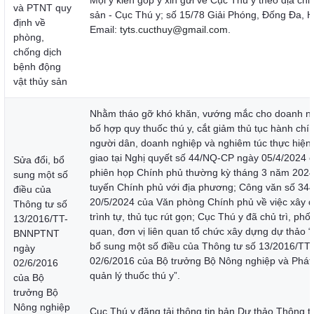
Mọi ý kiến góp ý xin gửi về Cục Thú y theo địa chỉ
và PTNT quy
sản - Cục Thú y; số 15/78 Giải Phóng, Đống Đa, H
định về
Email:
tyts.cucthuy@gmail.com
.
phòng,
chống dịch
bệnh động
vật thủy sản
Nhằm tháo gỡ khó khăn, vướng mắc cho doanh ng
bố hợp quy thuốc thú y, cắt giảm thủ tục hành chín
người dân, doanh nghiệp và nghiêm túc thực hiện
giao tại Nghị quyết số 44/NQ-CP ngày 05/4/2024 c
Sửa đổi, bổ
phiên họp Chính phủ thường kỳ tháng 3 năm 2024 
sung một số
tuyến Chính phủ với địa phương; Công văn số 3
điều của
20/5/2024 của Văn phòng Chính phủ về việc xây 
Thông tư số
trình tự, thủ tục rút gọn; Cục Thú y đã chủ trì, phố
13/2016/TT-
quan, đơn vị liên quan tổ chức xây dựng dự thảo “
BNNPTNT
bổ sung một số điều của Thông tư số 13/2016/
ngày
02/6/2016 của Bộ trưởng Bộ Nông nghiệp và Phát 
02/6/2016
quản lý thuốc thú y”.
của Bộ
trưởng Bộ
Nông nghiệp
Cục Thú y đăng tải thông tin bản Dự thảo Thông t