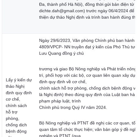
Đa, thành phố Hà Nội), đồng thời gửi bản điện tử đ
dichte.dah@gmail.com) trước ngày 06/4/2024 để 
thiện dự thảo Nghị định và trình ban hành đúng thờ
Ngày 29/6/2023, Văn phòng Chính phủ ban hành 
4809/VPCP- NN truyền đạt ý kiến của Phó Thủ tư
Lưu Quang đồng ý chủ
trương và giao Bộ Nông nghiệp và Phát triển nôn
trì, phối hợp với các bộ, cơ quan liên quan xây dự
Lấy ý kiến dự
định quy định về cơ chế,
thảo Nghị
chính sách hỗ trợ phòng, chống dịch bệnh động vật
định quy định
là Nghị định) theo đúng quy định của Luật ban hà
cơ chế,
phạm pháp luật, trình
chính sách
Chính phủ trong Quý IV năm 2024.
hỗ trợ
phòng,
Bộ Nông nghiệp và PTNT đề nghị các cơ quan, tổ
chống dịch
quan tâm tổ chức thực hiện; văn bản góp ý đề ngh
bệnh động
nghiệp và PTNT (qua