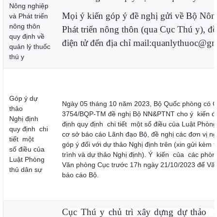
Nông nghiệp
Mọi ý kiến góp ý đề nghị gửi về Bộ Nôn
và Phát triển
nông thôn
Phát triển nông thôn (qua Cục Thú y), đồn
quy định về
điện tử đến địa chỉ mail:quanlythuoc@gm
quản lý thuốc
thú y
Góp ý dự
Ngày 05 tháng 10 năm 2023, Bộ Quốc phòng có C
thảo
3754/BQP-TM đề nghị Bộ NN&PTNT cho ý kiến đối
Nghị định
định quy định chi tiết một số điều của Luật Phòng
quy định chi
cơ sở báo cáo Lãnh đạo Bộ, đề nghị các đơn vị ng
tiết một
góp ý đối với dự thảo Nghị định trên (xin gửi kèm 
số điều của
trình và dự thảo Nghị định). Ý kiến của các phòng
Luật Phòng
Văn phòng Cục trước 17h ngày 21/10/2023 để Vă
thủ dân sự
báo cáo Bộ.
Cục Thú y chủ trì xây dựng dự thảo 