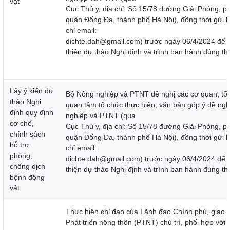
vật
Cục Thú y, địa chỉ: Số 15/78 đường Giải Phóng, 
quận Đống Đa, thành phố Hà Nội), đồng thời gửi b
chỉ email:
dichte.dah@gmail.com) trước ngày 06/4/2024 để 
thiện dự thảo Nghị định và trình ban hành đúng thờ
Lấy ý kiến dự
Bộ Nông nghiệp và PTNT đề nghị các cơ quan, tổ
thảo Nghị
quan tâm tổ chức thực hiện; văn bản góp ý đề ngh
định quy định
nghiệp và PTNT (qua
cơ chế,
Cục Thú y, địa chỉ: Số 15/78 đường Giải Phóng, 
chính sách
quận Đống Đa, thành phố Hà Nội), đồng thời gửi b
hỗ trợ
chỉ email:
phòng,
dichte.dah@gmail.com) trước ngày 06/4/2024 để 
chống dịch
thiện dự thảo Nghị định và trình ban hành đúng th
bệnh động
vật
Thực hiện chỉ đạo của Lãnh đạo Chính phủ, giao 
Phát triển nông thôn (PTNT) chủ trì, phối hợp với