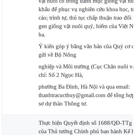
vật nuôi có trong danh mục giống vật nu
khẩu để phục vụ nghiên cứu khoa học, tr
cáo; trình tự, thủ tục chấp thuận trao đổi
gen giống vật nuôi quý, hiếm của Việt N
ba.
Ý kiến góp ý bằng văn bản của Quý cơ q
gửi về Bộ Nông
nghiệp và Môi trường (Cục Chăn nuôi và
chỉ: Số 2 Ngọc Hà,
phường Ba Đình, Hà Nội và qua email:
thanhtracucthuy@gmail.com để tổng hợp,
sơ dự thảo Thông tư.
Thực hiện Quyết định số 1688/QĐ-TTg 
của Thủ tướng Chính phủ ban hành Kế ho