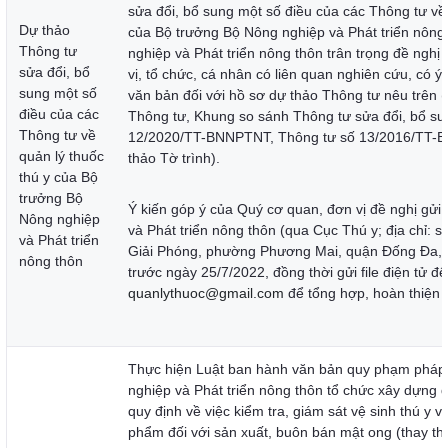
sửa đổi, bổ sung một số điều của các Thông tư về 
Dự thảo
của Bộ trưởng Bộ Nông nghiệp và Phát triển nông
Thông tư
nghiệp và Phát triển nông thôn trân trọng đề ngh
sửa đổi, bổ
vị, tổ chức, cá nhân có liên quan nghiên cứu, có ý
sung một số
văn bản đối với hồ sơ dự thảo Thông tư nêu trên 
điều của các
Thông tư, Khung so sánh Thông tư sửa đổi, bổ su
Thông tư về
12/2020/TT-BNNPTNT, Thông tư số 13/2016/TT-
quản lý thuốc
thảo Tờ trình).
thú y của Bộ
trưởng Bộ
Ý kiến góp ý của Quý cơ quan, đơn vị đề nghị gửi
Nông nghiệp
và Phát triển nông thôn (qua Cục Thú y; địa chỉ: 
và Phát triển
Giải Phóng, phường Phương Mai, quận Đống Đa, 
nông thôn
trước ngày 25/7/2022, đồng thời gửi file điện tử đế
quanlythuoc@gmail.com
để tổng hợp, hoàn thiện 
Thực hiện Luật ban hành văn bản quy phạm pháp 
nghiệp và Phát triển nông thôn tổ chức xây dựng 
quy định về việc kiểm tra, giám sát vệ sinh thú y v
phẩm đối với sản xuất, buôn bán mật ong (thay th