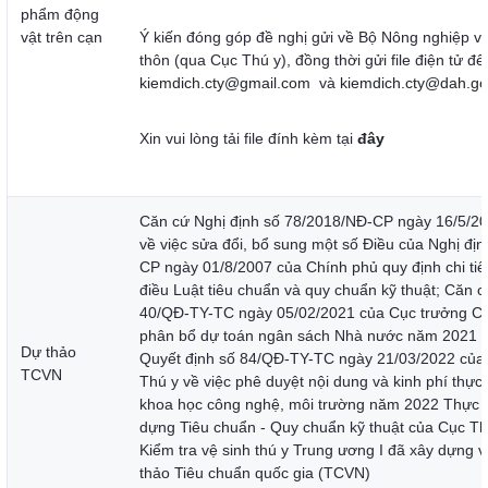
phẩm động
vật trên cạn
Ý kiến đóng góp đề nghị gửi về Bộ Nông nghiệp và
thôn (qua Cục Thú y), đồng thời gửi file điện tử đến
kiemdich.cty@gmail.com
và
kiemdich.cty@dah.go
Xin vui lòng tải file đính kèm tại
đây
Căn cứ Nghị định số 78/2018/NĐ-CP ngày 16/5/2
về việc sửa đổi, bổ sung một số Điều của Nghị đị
CP ngày 01/8/2007 của Chính phủ quy định chi tiết
điều Luật tiêu chuẩn và quy chuẩn kỹ thuật; Căn 
40/QĐ-TY-TC ngày 05/02/2021 của Cục trưởng Cụ
phân bổ dự toán ngân sách Nhà nước năm 2021 (
Dự thảo
Quyết định số 84/QĐ-TY-TC ngày 21/03/2022 của
TCVN
Thú y về việc phê duyệt nội dung và kinh phí thực
khoa học công nghệ, môi trường năm 2022 Thực h
dựng Tiêu chuẩn - Quy chuẩn kỹ thuật của Cục Th
Kiểm tra vệ sinh thú y Trung ương I đã xây dựng 
thảo Tiêu chuẩn quốc gia (TCVN)