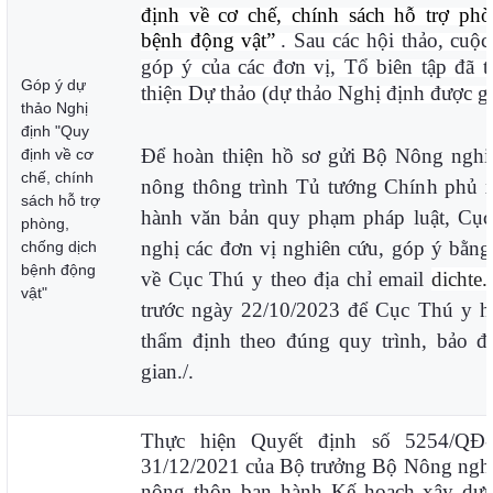
định về cơ chế, chính sách hỗ trợ ph
bệnh động vật”
. Sau các hội thảo, cuộ
góp ý của các đơn vị, Tổ biên tập đã t
Góp ý dự
thiện Dự thảo (dự thảo Nghị định được g
thảo Nghị
định "Quy
Để hoàn thiện hồ sơ gửi Bộ Nông nghiệ
định về cơ
chế, chính
nông thông trình Tủ tướng Chính phủ 
sách hỗ trợ
hành văn bản quy phạm pháp luật, Cục
phòng,
nghị các đơn vị nghiên cứu, góp ý bằng
chống dịch
bệnh động
về Cục Thú y theo địa chỉ email
dichte
vật"
trước ngày 22/10/2023 để Cục Thú y h
thẩm định theo đúng quy trình, bảo đ
gian./.
Thực hiện Quyết định số 5254/QĐ
31/12/2021 của Bộ trưởng Bộ Nông nghiệ
nông thôn ban hành Kế hoạch xây dự