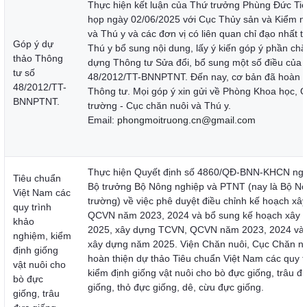
Thực hiện
kết luận của Thứ trưởng Phùng Đức Tiến
họp n
gày 02/06/2025 với Cục Thủy sản và Kiểm n
và Thú y và các đơn vị có liên quan chỉ đạo nhất t
Góp ý dự
Thú y bổ sung nội dung, lấy ý kiến góp ý phần chă
thảo Thông
dựng Thông tư Sửa đổi, bổ sung một số điều của T
tư số
48/2012/TT-BNNPTNT. Đến nay, cơ bản đã hoàn c
48/2012/TT-
Thông tư. Mọi góp ý xin gửi về Phòng Khoa học, 
BNNPTNT.
trường - Cục chăn nuôi và Thú y.
Email:
phongmoitruong.cn@gmail.com
Thực hiện Quyết định số 4860/QĐ-BNN-KHCN ngà
Tiêu chuẩn
Bộ trưởng Bộ Nông nghiệp và PTNT (nay là Bộ Nô
Việt Nam các
trường) về việc phê duyệt điều chỉnh kế hoạch x
quy trình
QCVN năm 2023, 2024 và bổ sung kế hoạch xây
khảo
2025, xây dựng TCVN, QCVN năm 2023, 2024 và 
nghiệm, kiểm
xây dựng năm 2025. Viện Chăn nuôi, Cục Chăn nu
định giống
hoàn thiện dự thảo Tiêu chuẩn Việt Nam các quy t
vật nuôi cho
kiểm định giống vật nuôi cho bò đực giống, trâu đ
bò đực
giống, thỏ đực giống, dê, cừu đực giống.
giống, trâu