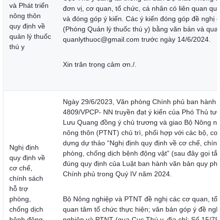
và Phát triển
đơn vị, cơ quan, tổ chức, cá nhân có liên quan qu
nông thôn
và đóng góp ý kiến. Các ý kiến đóng góp đề nghị 
quy định về
(Phòng Quản lý thuốc thú y) bằng văn bản và qua 
quản lý thuốc
quanlythuoc@gmail.com trước ngày 14/6/2024.
thú y
Xin trân trọng cảm ơn./.
Ngày 29/6/2023, Văn phòng Chính phủ ban hành 
4809/VPCP- NN truyền đạt ý kiến của Phó Thủ tư
Lưu Quang đồng ý chủ trương và giao Bộ Nông ngh
nông thôn (PTNT) chủ trì, phối hợp với các bộ, cơ
dựng dự thảo “Nghị định quy định về cơ chế, chính
Nghị định
phòng, chống dịch bệnh động vật” (sau đây gọi tắt 
quy định về
đúng quy định của Luật ban hành văn bản quy phạ
cơ chế,
Chính phủ trong Quý IV năm 2024.
chính sách
hỗ trợ
phòng,
Bộ Nông nghiệp và PTNT đề nghị các cơ quan, tổ
chống dịch
quan tâm tổ chức thực hiện; văn bản góp ý đề ngh
bệnh động
nghiệp và PTNT (qua Cục Thú y, địa chỉ: Số 15/7