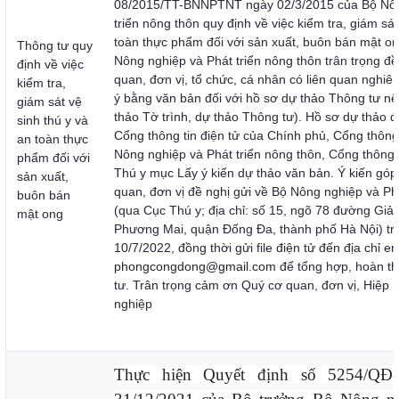
08/2015/TT-BNNPTNT ngày 02/3/2015 của Bộ Nôn
triển nông thôn quy định về việc kiểm tra, giám sát
toàn thực phẩm đối với sản xuất, buôn bán mật on
Thông tư quy
Nông nghiệp và Phát triển nông thôn trân trọng đ
định về việc
quan, đơn vị, tổ chức, cá nhân có liên quan nghiên
kiểm tra,
ý bằng văn bản đối với hồ sơ dự thảo Thông tư nê
giám sát vệ
thảo Tờ trình, dự thảo Thông tư). Hồ sơ dự thảo đ
sinh thú y và
Cổng thông tin điện tử của Chính phủ, Cổng thông 
an toàn thực
Nông nghiệp và Phát triển nông thôn, Cổng thông 
phẩm đối với
Thú y mục Lấy ý kiến dự thảo văn bản. Ý kiến góp
sản xuất,
quan, đơn vị đề nghị gửi về Bộ Nông nghiệp và Phá
buôn bán
(qua Cục Thú y; địa chỉ: số 15, ngõ 78 đường Giả
mật ong
Phương Mai, quận Đống Đa, thành phố Hà Nội) tr
10/7/2022, đồng thời gửi file điện tử đến địa chỉ em
phongcongdong@gmail.com
để tổng hợp, hoàn th
tư. Trân trọng cảm ơn Quý cơ quan, đơn vị, Hiệp h
nghiệp
Thực hiện Quyết định số 5254/QĐ