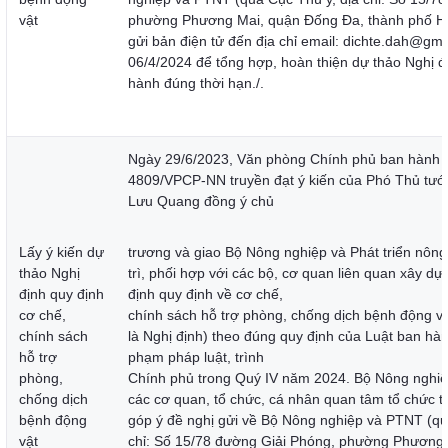
vật
phường Phương Mai, quận Đống Đa, thành phố Hà 
gửi bản điện tử đến địa chỉ email: dichte.dah@gm
06/4/2024 để tổng hợp, hoàn thiện dự thảo Nghị đị
hành đúng thời hạn./.
Ngày 29/6/2023, Văn phòng Chính phủ ban hành 
4809/VPCP-NN truyền đạt ý kiến của Phó Thủ tướ
Lưu Quang đồng ý chủ
Lấy ý kiến dự
trương và giao Bộ Nông nghiệp và Phát triển nôn
thảo Nghị
trì, phối hợp với các bộ, cơ quan liên quan xây dự
định quy định
định quy định về cơ chế,
cơ chế,
chính sách hỗ trợ phòng, chống dịch bệnh động vật
chính sách
là Nghị định) theo đúng quy định của Luật ban hà
hỗ trợ
phạm pháp luật, trình
phòng,
Chính phủ trong Quý IV năm 2024. Bộ Nông nghi
chống dịch
các cơ quan, tổ chức, cá nhân quan tâm tổ chức t
bệnh động
góp ý đề nghị gửi về Bộ Nông nghiệp và PTNT (qu
vật
chỉ: Số 15/78 đường Giải Phóng, phường Phương