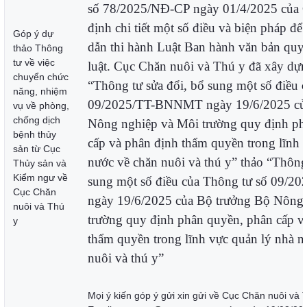
số 78/2025/NĐ-CP ngày 01/4/2025 của 
định chi tiết một số điều và biện pháp để
Góp ý dự
dẫn thi hành Luật Ban hành văn bản qu
thảo Thông
tư về việc
luật. Cục Chăn nuôi và Thú y đã xây dự
chuyển chức
“Thông tư sửa đổi, bổ sung một số điều 
năng, nhiệm
09/2025/TT-BNNMT ngày 19/6/2025 củ
vụ về phòng,
chống dịch
Nông nghiệp và Môi trường quy định ph
bệnh thủy
cấp và phân định thẩm quyền trong lĩnh 
sản từ Cục
nước về chăn nuôi và thú y”
thảo “Thông 
Thủy sản và
Kiểm ngư về
sung một số điều của Thông tư số 09/
Cục Chăn
ngày 19/6/2025 của Bộ trưởng Bộ Nông
nuôi và Thú
trường quy định phân quyền, phân cấp v
y
thẩm quyền trong lĩnh vực quản lý nhà n
nuôi và thú y”
Mọi ý kiến góp ý gửi xin gửi về Cục Chăn nuôi và T