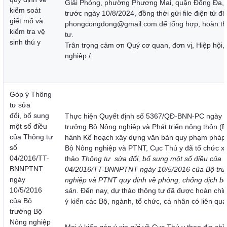
Giải Phóng, phường Phương Mai, quận Đống Đa, 
kiểm soát
trước ngày 10/8/2024, đồng thời gửi file điện tử đế
giết mổ và
phongcongdong@gmail.com để tổng hợp, hoàn th
kiểm tra vệ
tư.
sinh thú y
Trân trọng cảm ơn Quý cơ quan, đơn vị, Hiệp hội,
nghiệp./.
Góp ý Thông
tư sửa
đổi, bổ sung
Thực hiện Quyết định số 5367/QĐ-BNN-PC ngày 
một số điều
trưởng Bộ Nông nghiệp và Phát triển nông thôn (
của Thông tư
hành Kế hoạch xây dựng văn bản quy phạm pháp 
số
Bộ Nông nghiệp và PTNT, Cục Thú y đã tổ chức x
04/2016/TT-
thảo
Thông tư
sửa đổi, bổ sung một số điều của 
BNNPTNT
04/2016/TT-BNNPTNT ngày 10/5/2016 của Bộ trư
ngày
nghiệp và PTNT quy định về phòng, chống dịch bệ
10/5/2016
sản
. Đến nay, dự thảo thông tư đã được hoàn chỉn
của Bộ
ý kiến các Bộ, ngành, tổ chức, cá nhân có liên qua
trưởng Bộ
Nông nghiệp