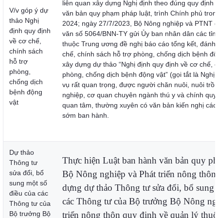
liên quan xây dựng Nghị định theo đúng quy định
V/v góp ý dự
văn bản quy phạm pháp luật, trình Chính phủ tro
thảo Nghị
2024; ngày 27/7/2023, Bộ Nông nghiệp và PTNT 
định quy định
văn số 5064/BNN-TY gửi Ủy ban nhân dân các tỉnh
về cơ chế,
thuộc Trung ương đề nghị báo cáo tổng kết, đánh 
chính sách
chế, chính sách hỗ trợ phòng, chống dịch bệnh độ
hỗ trợ
xây dựng dự thảo “Nghị định quy định về cơ chế, c
phòng,
phòng, chống dịch bệnh động vật” (gọi tắt là Nghị 
chống dịch
vụ rất quan trọng, được người chăn nuôi, nuôi trồ
bệnh động
nghiệp, cơ quan chuyên ngành thú y và chính quyề
vật
quan tâm, thường xuyên có văn bản kiến nghị các
sớm ban hành.
Dự thảo
Thực hiện Luật ban hành văn bản quy ph
Thông tư
sửa đổi, bổ
Bộ Nông nghiệp và Phát triển nông thôn 
sung một số
dựng dự thảo Thông tư sửa đổi, bổ sung 
điều của các
các Thông tư của Bộ trưởng Bộ Nông ng
Thông tư của
Bộ trưởng Bộ
triển nông thôn quy định về quản lý thuố