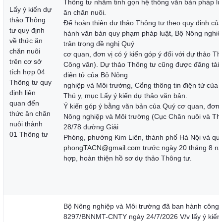
Thông tư nhằm tinh gọn hệ thống văn bản pháp luậ
Lấy ý kiến dự
ăn chăn nuôi.
thảo Thông
Để hoàn thiện dự thảo Thông tư theo quy định của
tư quy định
hành văn bản quy phạm pháp luật, Bộ Nông nghiệ
về thức ăn
trân trọng đề nghị Quý
chăn nuôi
cơ quan, đơn vị có ý kiến góp ý đối với dự thảo T
trên cơ sở
Công văn). Dự thảo Thông tư cũng được đăng tải t
tích hợp 04
điện tử của Bộ Nông
Thông tư quy
nghiệp và Môi trường, Cổng thông tin điện tử của
định liên
Thú y, mục Lấy ý kiến dự thảo văn bản.
quan đến
Ý kiến góp ý bằng văn bản của Quý cơ quan, đơn v
thức ăn chăn
Nông nghiệp và Môi trường (Cục Chăn nuôi và Thú 
nuôi thành
28/78 đường Giải
01 Thông tư
Phóng, phường Kim Liên, thành phố Hà Nội và qua
phongTACN@gmail.com
trước ngày 20 tháng 8 n
hợp, hoàn thiện hồ sơ dự thảo Thông tư.
Bộ Nông nghiệp và Môi trường đã ban hành công 
8297/BNNMT-CNTY ngày 24/7/2026 V/v lấy ý kiến 