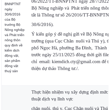
06/2022/TT-BNNPTNT ngày 28/7/2022 
BNNPTNT
Bộ Nông nghiệp và
Phát triển nông thôn
ngày
30/6/2016
tắt là Thông tư số 26/2016/TT-BNNPTN
của Bộ
30/6/2016).
trưởng Bộ
Nông nghiệp
Ý kiến góp ý đề nghị gửi về Bộ Nông n
và Phát triển
nông thôn
trường (qua Cục Chăn
nuôi và Thú y), th
quy định về
phố Ngọc Hà, phường Ba Đình,
Thành 
kiểm dịch
trước ngày 25/11/2025 đồng thời gửi file 
động vật,
sản phẩm
chỉ
email: kiemdich.cty@gmail.com để t
động vật
thiện dự thảo Thông tư./.
thuỷ sản
Thực hiện nhiệm vụ xây dựng định mức k
thuật dịch vụ lĩnh vực
chăn nuôi, thú y, Cục Chăn nuôi và Thú y