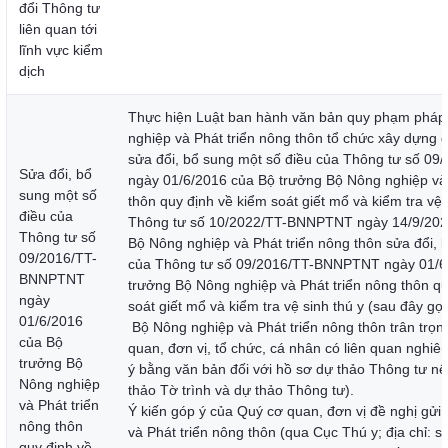
đổi Thông tư
liên quan tới
lĩnh vực kiểm
dịch
Thực hiện Luật ban hành văn bản quy phạm pháp 
nghiệp và Phát triển nông thôn tổ chức xây dựng 
sửa đổi, bổ sung một số điều của Thông tư số 
Sửa đổi, bổ
ngày 01/6/2016 của Bộ trưởng Bộ Nông nghiệp và 
sung một số
thôn quy định về kiểm soát giết mổ và kiểm tra vệ 
điều của
Thông tư số 10/2022/TT-BNNPTNT ngày 14/9/202
Thông tư số
Bộ Nông nghiệp và Phát triển nông thôn sửa đổi, 
09/2016/TT-
của Thông tư số 09/2016/TT-BNNPTNT ngày 01/6
BNNPTNT
trưởng Bộ Nông nghiệp và Phát triển nông thôn qu
ngày
soát giết mổ và kiểm tra vệ sinh thú y (sau đây gọi
01/6/2016
Bộ Nông nghiệp và Phát triển nông thôn trân trọn
của Bộ
quan, đơn vị, tổ chức, cá nhân có liên quan nghiên
trưởng Bộ
ý bằng văn bản đối với hồ sơ dự thảo Thông tư nê
Nông nghiệp
thảo Tờ trình và dự thảo Thông tư).
và Phát triển
Ý kiến góp ý của Quý cơ quan, đơn vị đề nghị gửi
nông thôn
và Phát triển nông thôn (qua Cục Thú y; địa chỉ: 
quy định về