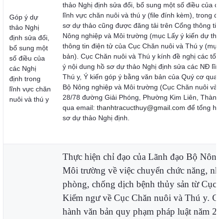
thảo Nghị định sửa đổi, bổ sung một số điều của c
lĩnh vực chăn nuôi và thú y (file đính kèm), trong 
Góp ý dự
sơ dự thảo cũng được đăng tải trên Cổng thông ti
thảo Nghị
Nông nghiệp và Môi trường (mục Lấy ý kiến dự th
định sửa đổi,
thông tin điện tử của Cục Chăn nuôi và Thú y (mụ
bổ sung một
bản). Cục Chăn nuôi và Thú y kính đề nghị các tổ
số điều của
ý nội dung hồ sơ dự thảo Nghị định sửa các NĐ lĩ
các Nghị
Thú y, Ý kiến góp ý bằng văn bản của Quý cơ quan,
định trong
Bộ Nông nghiệp và Môi trường (Cục Chăn nuôi và T
lĩnh vực chăn
28/78 đường Giải Phóng, Phường Kim Liên, Thành
nuôi và thú y
qua email:
thanhtracucthuy@gmail.com
để tổng hợ
sơ dự thảo Nghị định.
Thực hiện chỉ đạo của Lãnh đạo Bộ Nôn
Môi trường về việc chuyển chức năng, n
phòng, chống dịch bệnh thủy sản từ Cục
Kiểm ngư về Cục Chăn nuôi và Thú y. C
hành văn bản quy phạm pháp luật năm 2