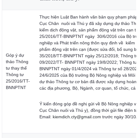
Thực hiện Luật Ban hành văn bản quy phạm pháp
Cục Chăn nuôi và Thú y đã xây dựng dự thảo Thô
kiểm dịch động vật, sản phẩm động vật trên cạn t
25/2016/TT-BNNPTNT ngày 30/6/2016 của Bộ tr
nghiệp và Phát triển nông thôn quy định về kiểm d
phẩm động vật trên cạn (được sửa đổi, bổ sung b
Góp ý dự
35/2018/TT-BNNPTNT ngày 25/12/2018; Thông tư
thảo Thông
09/2022/TT- BNNPTNT ngày 19/8/2022; Thông tư 
tư thay thế
BNNPTNT ngày 01/4/2024 và Thông tư số 28/20
Thông tư
24/6/2025 của Bộ trưởng Bộ Nông nghiệp và Môi t
25/2016/TT-
dự thảo Thông tư cơ bản đã được xây dựng hoàn c
BNNPTNT
các địa phương, Bộ, Ngành, cơ quan, tổ chức, cá 
Ý kiến đóng góp đề nghị gửi về Bộ Nông nghiệp v
Cục Chăn nuôi và Thú y), đồng thời gửi file điện tử
Email:
kiemdich.cty@gmail.com
trước ngày 30/10/