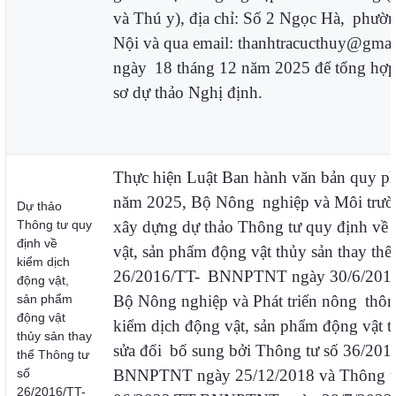
và Thú y), địa chỉ: Số 2 Ngọc Hà,
phườn
Nội và qua email: thanhtracucthuy@gmai
ngày
18 tháng 12 năm 2025 để tổng hợp
sơ dự thảo Nghị định.
Thực hiện Luật Ban hành văn bản quy p
năm 2025, Bộ Nông
nghiệp và Môi trườ
Dự thảo
Thông tư quy
xây dựng dự thảo Thông tư quy định về
định về
vật, sản phẩm động vật thủy sản thay thế
kiểm dịch
26/2016/TT-
BNNPTNT ngày 30/6/2016 
động vật,
sản phẩm
Bộ Nông nghiệp và Phát triển nông
thôn
động vật
kiểm dịch động vật, sản phẩm động vật t
thủy sản thay
sửa đổi
bổ sung bởi Thông tư số 36/201
thế Thông tư
số
BNNPTNT ngày 25/12/2018 và Thông 
26/2016/TT-