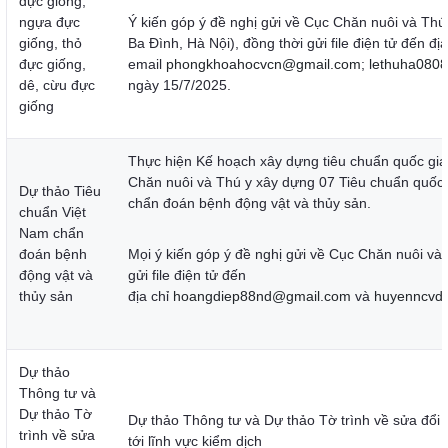
đực giống,
ngựa đực
Ý kiến góp ý đề nghị gửi về Cục Chăn nuôi và Thú
giống, thỏ
Ba Đình, Hà Nội), đồng thời gửi file điện tử đến địa
đực giống,
email
phongkhoahocvcn@gmail.com
;
lethuha080
dê, cừu đực
ngày 15/7/2025.
giống
Thực hiện Kế hoạch xây dựng tiêu chuẩn quốc gi
Chăn nuôi và Thú y xây dựng 07 Tiêu chuẩn quốc
Dự thảo Tiêu
chẩn đoán bệnh động vật và thủy sản.
chuẩn Việt
Nam chẩn
đoán bệnh
Mọi ý kiến góp ý đề nghị gửi về Cục Chăn nuôi và
động vật và
gửi file điện tử đến
thủy sản
địa chỉ
hoangdiep88nd@gmail.com
và
huyenncvd
Dự thảo
Thông tư và
Dự thảo Tờ
Dự thảo Thông tư và Dự thảo Tờ trình về sửa đổi 
trình về sửa
tới lĩnh vực kiểm dịch