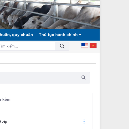
chuẩn, quy chuẩn
Thủ tục hành chính
HỘI CÔNG BẰNG, DÂN CHỦ, VĂN MINH!
nh kèm
.zip