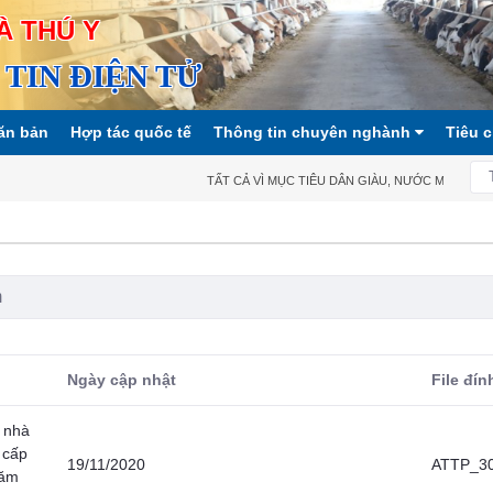
À THÚ Y
TIN ĐIỆN TỬ
ăn bản
Hợp tác quốc tế
Thông tin chuyên nghành
Tiêu 
TẤT CẢ VÌ MỤC TIÊU DÂN GIÀU, NƯỚC MẠNH, XÃ 
Ngày cập nhật
File đí
c nhà
 cấp
19/11/2020
ATTP_30
năm