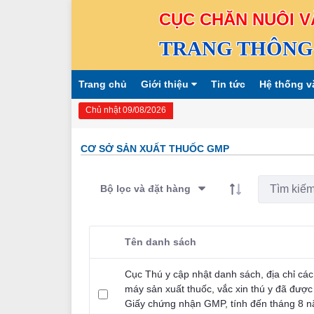
CỤC CHĂN NUÔI V
TRANG THÔNG 
Trang chủ
Giới thiệu
Tin tức
Hệ thống v
Chủ nhật 09/08/2026
CƠ SỞ SẢN XUẤT THUỐC GMP
Bộ lọc và đặt hàng
Tên danh sách
Người dùng lựa chọn
Cục Thú y cập nhật danh sách, địa chỉ cá
máy sản xuất thuốc, vắc xin thú y đã được
Giấy chứng nhận GMP, tính đến tháng 8 