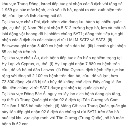
khu vực Trung Đông, Israel tiếp tục ghi nhận các ổ dịch với tổng số
1.959 gia súc mắc bệnh, chủ yếu là bò, ngoài ra còn xuất hiện trên
dê, cừu, lợn và linh dương núi đá.
Tại khu vực châu Phi, dịch bệnh vẫn đang lưu hành tại nhiều quốc
gia, cụ thể: (i) Nam Phi ghi nhận 5.512 trường hợp bò, lợn và một số
loài động vật hoang dã bị nhiễm chủng SAT1; đồng thời tiếp tục ghi
nhận các ổ dịch do các chủng vi rút LMLM SAT2 và SAT3. (ii)
Botswana ghi nhận 3.400 ca bệnh trên đàn bò. (iii) Lesotho ghi nhận
85 ca bệnh trên bò.
Tại khu vực châu Âu, dịch bệnh tiếp tục diễn biến nghiêm trọng tại
Hy Lạp và Cyprus, cụ thể: (i) Hy Lạp ghi nhận 7.980 ca bệnh trên
cừu, dê và bò tại đảo Lesvos. (ii) Đảo Cyprus, dịch bệnh tiếp tục lan
rộng với tổng số 2.100 ca bệnh trên đàn bò, cừu, dê và lợn; hơn
72.800 động vật đã bị tiêu hủy để khống chế dịch. Đây cũng là lần
đầu tiên chủng vi rút SAT1 được ghi nhận tại quốc gia này.
Tại khu vực Đông Bắc Á, nguy cơ lây lan dịch bệnh đang gia tăng,
cụ thể: (i) Trung Quốc ghi nhận 02 ổ dịch tại Tân Cương và Cam
Túc làm 1.905 bò mắc bệnh; (ii) Mông Cổ: sau Trung Quốc, quốc gia
này liên tiếp ghi nhận 02 ổ dịch do chủng vi rút SAT1 trên đàn bò
nuôi tại khu vực giáp ranh với Tân Cương (Trung Quốc), số bò mắc
bệnh là 62 con.