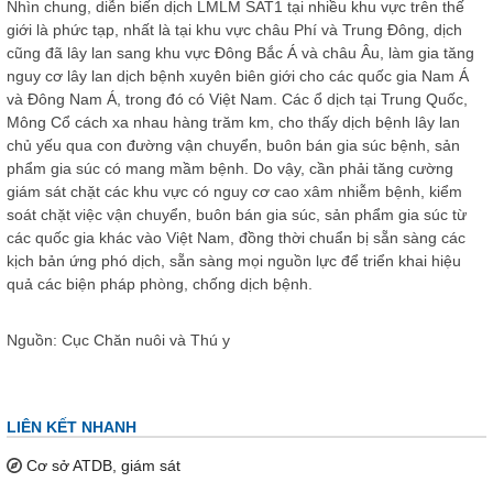
Nhìn chung, diễn biến dịch LMLM SAT1 tại nhiều khu vực trên thế
giới là phức tạp, nhất là tại khu vực châu Phí và Trung Đông, dịch
cũng đã lây lan sang khu vực Đông Bắc Á và châu Âu, làm gia tăng
nguy cơ lây lan dịch bệnh xuyên biên giới cho các quốc gia Nam Á
và Đông Nam Á, trong đó có Việt Nam. Các ổ dịch tại Trung Quốc,
Mông Cổ cách xa nhau hàng trăm km, cho thấy dịch bệnh lây lan
chủ yếu qua con đường vận chuyển, buôn bán gia súc bệnh, sản
phẩm gia súc có mang mầm bệnh. Do vậy, cần phải tăng cường
giám sát chặt các khu vực có nguy cơ cao xâm nhiễm bệnh, kiểm
soát chặt việc vận chuyển, buôn bán gia súc, sản phẩm gia súc từ
các quốc gia khác vào Việt Nam, đồng thời chuẩn bị sẵn sàng các
kịch bản ứng phó dịch, sẵn sàng mọi nguồn lực để triển khai hiệu
quả các biện pháp phòng, chống dịch bệnh.
Nguồn: Cục Chăn nuôi và Thú y
LIÊN KẾT NHANH
Cơ sở ATDB, giám sát