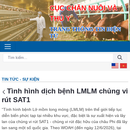
CỤC CHĂN NUÔI VÀ
THÚ Y
TRANG THÔNG TIN ĐIỆN
TỬ
TIN TỨC - SỰ KIỆN
Tình hình dịch bệnh LMLM chủng vi
rút SAT1
“Tình hình bệnh Lở mồm long móng (LMLM) trên thế giới tiếp tục
diễn biến phức tạp tại nhiều khu vực, đặc biệt là sự xuất hiện và lây
lan của chủng vi rút SAT1 - chủng vi rút đặc hữu của châu Phi đã lây
lan sang một số quốc gia. Theo WOAH (đến ngày 12/6/2026), tại