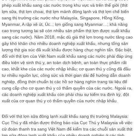
phép xuất khẩu sang các nước trong khu vực và trên thế giới (thịt
lợn sữa, thịt lợn choai, thịt lợn mảnh đông lạnh và thịt lợn chế biến
sang thị trường các nước như Malaysia, Singapore, Hồng Kông,
Myanmar, A rập xê út, Úc..; lợn giống sang Myanmar…; khả năng
cao trong tương lai sẽ còn nhiều sản phẩm thịt lợn được xuất khẩu
sang các nước). Năm 2018, mặc dù giá thịt lợn trong nước tăng cao
gây khó khăn cho nhiều doanh nghiệp xuất khẩu, nhưng tổng sản
lượng thịt gia súc đã xuất khẩu được hàng chục nghìn tấn. Đặc biệt,
đối với thịt lợn của Việt Nam xuất khẩu sang các nước phải đáp ứng
điều kiện vệ sinh thú y, an toàn dịch bệnh, an toàn thực phẩm rất
cao, khắt khe của các nước nhập khẩu; cơ quan thú y cũng đã đầu
tư nhiều nguồn lực, công sức và thời gian dài để hướng dẫn doanh
nghiệp, đồng thời chuẩn bị các hồ sơ hàng nghìn trang tài liệu để
cung cấp cho cơ quan thú y có thẩm quyền của các nước. Ngoài ra,
các doanh nghiệp xuất khẩu còn phải chịu sự kiểm tra định kỳ, đột
xuất của cơ quan thú y có thẩm quyền của nước nhập khẩu.
​Đối với thịt lợn sữa đông lạnh xuất khẩu sang thị trường Malaysia:
Cục Thú y đã nhận được thông báo của Cục Thú y Malaysia về việc
cử đoàn thanh tra sang Việt Nam để kiểm tra các chuỗi sản xuất thịt
lợn sữa đông lạnh xuất khẩu của nhiều doanh nghiệp ở các tỉnh,