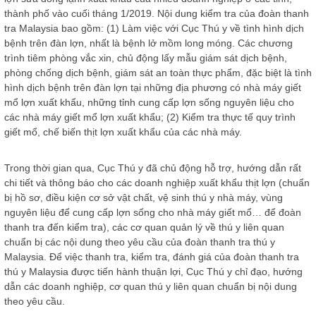
thành phố vào cuối tháng 1/2019. Nội dung kiểm tra của đoàn thanh
tra Malaysia bao gồm: (1) Làm việc với Cục Thú y về tình hình dịch
bệnh trên đàn lợn, nhất là bệnh lở mồm long móng. Các chương
trình tiêm phòng vắc xin, chủ động lấy mẫu giám sát dịch bệnh,
phòng chống dịch bệnh, giám sát an toàn thực phẩm, đặc biệt là tình
hình dịch bệnh trên đàn lợn tại những địa phương có nhà máy giết
mổ lợn xuất khẩu, những tỉnh cung cấp lợn sống nguyên liệu cho
các nhà máy giết mổ lợn xuất khẩu; (2) Kiểm tra thực tế quy trình
giết mổ, chế biến thịt lợn xuất khẩu của các nhà máy.
Trong thời gian qua, Cục Thú y đã chủ động hỗ trợ, hướng dẫn rất
chi tiết và thông báo cho các doanh nghiệp xuất khẩu thịt lợn (chuẩn
bị hồ sơ, điều kiện cơ sở vật chất, vệ sinh thú y nhà máy, vùng
nguyên liệu để cung cấp lợn sống cho nhà máy giết mổ… để đoàn
thanh tra đến kiểm tra), các cơ quan quản lý về thú y liên quan
chuẩn bị các nội dung theo yêu cầu của đoàn thanh tra thú y
Malaysia. Để việc thanh tra, kiểm tra, đánh giá của đoàn thanh tra
thú y Malaysia được tiến hành thuận lợi, Cục Thú y chỉ đạo, hướng
dẫn các doanh nghiệp, cơ quan thú y liên quan chuẩn bị nội dung
theo yêu cầu.