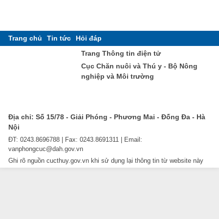
Trang chủ
Tin tức
Hỏi đáp
Trang Thông tin điện tử
Cục Chăn nuôi và Thú y - Bộ Nông
nghiệp và Môi trường
Địa chỉ: Số 15/78 - Giải Phóng - Phương Mai - Đống Đa - Hà
Nội
ĐT: 0243.8696788 | Fax: 0243.8691311 | Email:
vanphongcuc@dah.gov.vn
Ghi rõ nguồn cucthuy.gov.vn khi sử dụng lại thông tin từ website này