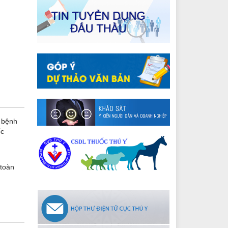
 bệnh
ốc
 toàn