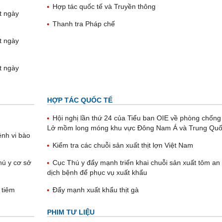
Hợp tác quốc tế và Truyền thông
t ngày
Thanh tra Pháp chế
t ngày
t ngày
HỢP TÁC QUỐC TẾ
Hội nghị lần thứ 24 của Tiểu ban OIE về phòng chống
Lở mồm long móng khu vực Đông Nam Á và Trung Qu
ệnh vi bào
Kiểm tra các chuỗi sản xuất thịt lợn Việt Nam
hú y cơ sở
Cục Thú y đẩy mạnh triển khai chuỗi sản xuất tôm an
dịch bệnh để phục vụ xuất khẩu
 tiêm
Đẩy mạnh xuất khẩu thịt gà
PHIM TƯ LIỆU