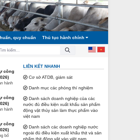
chuẩn, quy chuẩn
Thủ tục hành chính
G BẰNG, DÂN CHỦ, VĂN MINH!
LIÊN KẾT NHANH
ự công
2026)
Cơ sở ATDB, giám sát
an hành
Danh mục các phòng thí nghiệm
ự công
Danh sách doanh nghiệp của các
2026)
nước đủ điều kiện xuất khẩu sản phẩm
an hành
động vật thủy sản làm thực phẩm vào
việt nam
ự công
Danh sách các doanh nghiệp nước
2026)
ngoài đủ điều kiện xuất khẩu thịt và sản
ng bố
phẩm thịt động vật vào việt nam