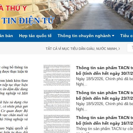
À THÚ Y
TIN ĐIỆN TỬ
ăn bản
Hợp tác quốc tế
Thông tin chuyên nghành
Tiêu 
TẤT CẢ VÌ MỤC TIÊU DÂN GIÀU, NƯỚC MẠNH, XÃ HỘI CÔN
Thông tin sản phẩm TACN t
bố (tính đến hết ngày 30/7/
Ngày 18/5/2026, Chính phủ đã b
Nghị...
Thông tin sản phẩm TACN t
bố (tính đến hết ngày 23/7/
Ngày 18/5/2026, Chính phủ đã b
Nghị...
Thông tin sản phẩm TACN t
bố (tính đến hết ngày 16/7/
Thông tin sản phẩm TACN tự cô