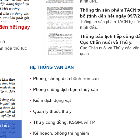
(tính đến...
Thông tin sản phẩm TACN t
bố (tính đến hết ngày 09/7/
Thông tin sản phẩm TACN tự cô
đến hết ngày
(tính đến...
Thông báo lịch tiếp công d
 số
Cục Chăn nuôi và Thú y.
n hóa thủ tục
Cục Chăn nuôi và Thú y các văn 
quan...
HỆ THỐNG VĂN BẢN
Phòng, chống dịch bệnh trên cạn
Phòng chống dịch bệnh thuỷ sản
Kiểm dịch động vật
Quản lý thuốc thú y
Thú y cộng đồng, KSGM, ATTP
 hết
Kế hoạch, phòng thí nghiệm