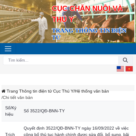
CỤC CHĂN NUÔI VÀ
THÚ Y
TRANG THÔNG TIN ĐIỆN
TỬ
Trang Thông tin điện tử Cục Thú Y
/Hệ thống văn bản
/Chi tiết văn bản
Số/Ký
Số 3522/QĐ-BNN-TY
hiệu
Quyết định 3522/QĐ-BNN-TY ngày 16/09/2022 về việc
Trích
công bố thủ tục hành chính được sửa đổi, bổ sung, bãi