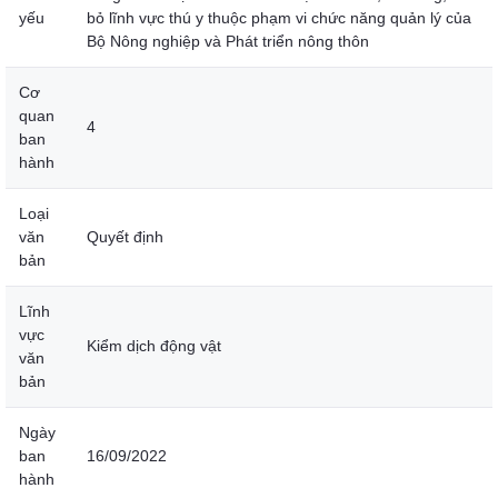
yếu
bỏ lĩnh vực thú y thuộc phạm vi chức năng quản lý của
Bộ Nông nghiệp và Phát triển nông thôn
Cơ
quan
4
ban
hành
Loại
văn
Quyết định
bản
Lĩnh
vực
Kiểm dịch động vật
văn
bản
Ngày
ban
16/09/2022
hành