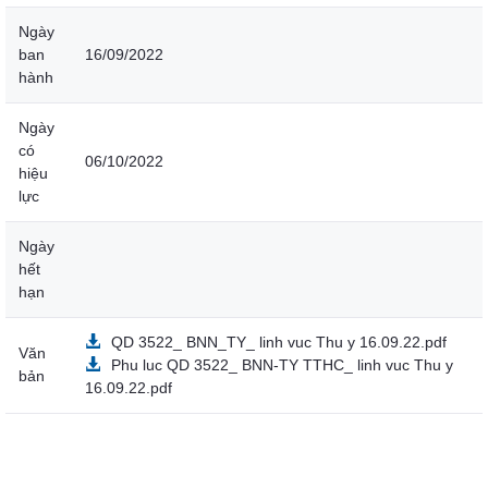
Ngày
ban
16/09/2022
hành
Ngày
có
06/10/2022
hiệu
lực
Ngày
hết
hạn
QD 3522_ BNN_TY_ linh vuc Thu y 16.09.22.pdf
Văn
Phu luc QD 3522_ BNN-TY TTHC_ linh vuc Thu y
bản
16.09.22.pdf