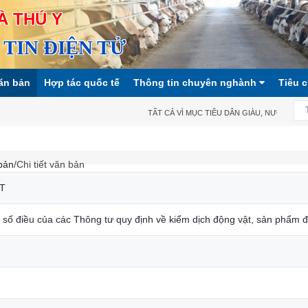
À THÚ Y
TIN ĐIỆN TỬ
ăn bản
Hợp tác quốc tế
Thông tin chuyên nghành
Tiêu 
TẤT CẢ VÌ MỤC TIÊU DÂN GIÀU, NƯỚC MẠNH
bản
/Chi tiết văn bản
T
 số điều của các Thông tư quy định về kiểm dịch động vật, sản phẩm đ