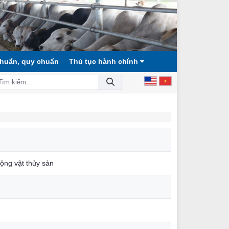
chuẩn, quy chuẩn
Thủ tục hành chính
, XÃ HỘI CÔNG BẰNG, DÂN CHỦ, VĂN MINH!
ộng vật thủy sản