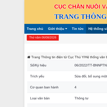
CỤC CHĂN NUÔI V
TRANG THÔNG 
Trang chủ
Giới thiệu
Tin tức
Hệ thống v
Thứ năm 06/08/2026
Trang Thông tin điện tử Cục Thú Y
/Hệ thống văn 
Số/Ký hiệu
06/2022/TT-BNNPTN
Trích yếu
Sửa đổi, bổ sung một
Cơ quan ban hành
4
Loại văn bản
Thông tư