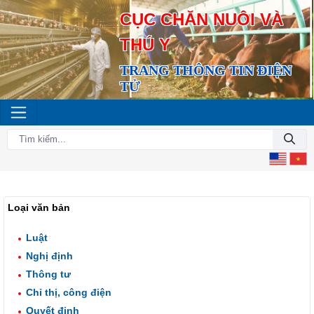
CỤC CHĂN NUÔI VÀ
THÚ Y
TRANG THÔNG TIN ĐIỆN
TỬ
Loại văn bản
Luật
Nghị định
Thông tư
Chỉ thị, công điện
Quyết định