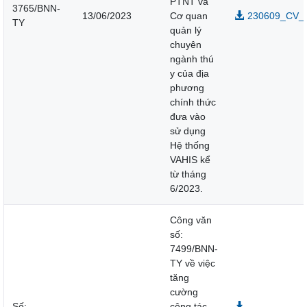
PTNT và
3765/BNN-
13/06/2023
Cơ quan
230609_CV_3
TY
quản lý
chuyên
ngành thú
y của địa
phương
chính thức
đưa vào
sử dụng
Hệ thống
VAHIS kể
từ tháng
6/2023.
Công văn
số:
7499/BNN-
TY về việc
tăng
cường
Số:
công tác