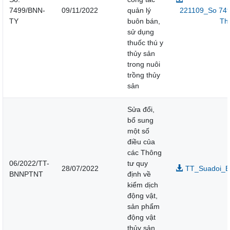
7499/BNN-
09/11/2022
quản lý
221109_So 749
TY
buôn bán,
Thu
sử dụng
thuốc thú y
thủy sản
trong nuôi
trồng thủy
sản
Sửa đổi,
bổ sung
một số
điều của
các Thông
06/2022/TT-
tư quy
28/07/2022
TT_Suadoi_B
BNNPTNT
định về
kiểm dịch
động vật,
sản phẩm
động vật
thủy sản