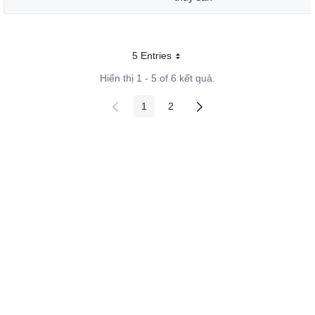
5 Entries
Mỗi trang
Hiển thị 1 - 5 of 6 kết quả.
1
2
Các trang trên cổng
Các trang trên cổng