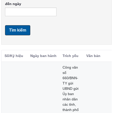
đến ngày
Tìm kiếm
Số/Ký hiệu
Ngày ban hành
Trích yếu
Văn bản
Công văn
số
660/BNN-
TY gửi
UBND gửi
Ủy ban
nhân dân
các tỉnh,
thành phố