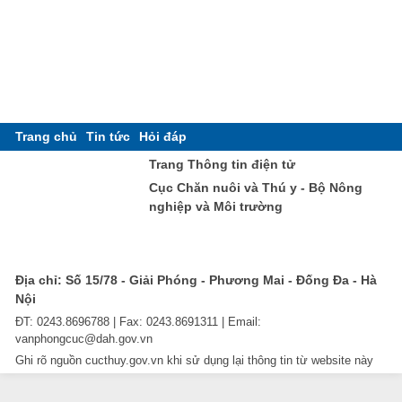
Trang chủ
Tin tức
Hỏi đáp
Trang Thông tin điện tử
Cục Chăn nuôi và Thú y - Bộ Nông
nghiệp và Môi trường
Địa chỉ: Số 15/78 - Giải Phóng - Phương Mai - Đống Đa - Hà
Nội
ĐT: 0243.8696788 | Fax: 0243.8691311 | Email:
vanphongcuc@dah.gov.vn
Ghi rõ nguồn cucthuy.gov.vn khi sử dụng lại thông tin từ website này