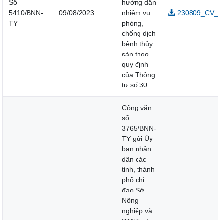
Số
hướng dẫn
5410/BNN-
09/08/2023
nhiệm vụ
230809_CV_5
TY
phòng,
chống dịch
bệnh thủy
sản theo
quy định
của Thông
tư số 30
Công văn
số
3765/BNN-
TY gửi Ủy
ban nhân
dân các
tỉnh, thành
phố chỉ
đạo Sở
Nông
nghiệp và