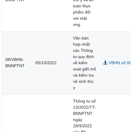
toàn thực
phẩm đối
với mật
ong.
Văn bản
hợp nhất
các Thông
tư quy định
08/VBHN-
05/10/2022
về kiểm
VBHN số 08 
BNNPTNT
soát giết mổ
và kiểm tra
vệ sinh thú
y
Thông tư số
13/2022/TT-
BNNPTNT
ngày
28/9/2022