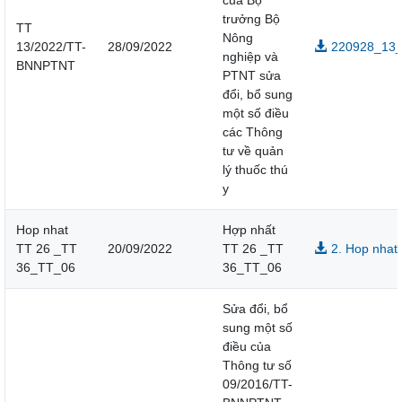
của Bộ
trưởng Bộ
TT
Nông
13/2022/TT-
28/09/2022
220928_13_T
nghiệp và
BNNPTNT
PTNT sửa
đổi, bổ sung
một số điều
các Thông
tư về quản
lý thuốc thú
y
Hop nhat
Hợp nhất
TT 26 _TT
20/09/2022
TT 26 _TT
2. Hop nhat
36_TT_06
36_TT_06
Sửa đổi, bổ
sung một số
điều của
Thông tư số
09/2016/TT-