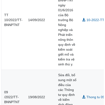
BNNPTNT
ngày
01/6/2016
TT
của Bộ
10/2022/TT-
14/09/2022
trưởng Bộ
10-2022-TT-
BNNPTNT
Nông
nghiệp và
Phát triển
nông thôn
quy định về
kiểm soát
giết mổ và
kiểm tra vệ
sinh thú y.
Sửa đổi, bổ
sung một số
điều của
các Thông
09
tư quy định
/2022/TT-
19/08/2022
Thong tu 09
về kiểm
BNNPTNT
dịch động