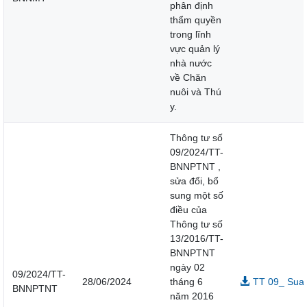
phân định
thẩm quyền
trong lĩnh
vực quản lý
nhà nước
về Chăn
nuôi và Thú
y.
Thông tư số
09/2024/TT-
BNNPTNT ,
sửa đổi, bổ
sung một số
điều của
Thông tư số
13/2016/TT-
BNNPTNT
ngày 02
09/2024/TT-
28/06/2024
tháng 6
TT 09_ Sua 
BNNPTNT
năm 2016