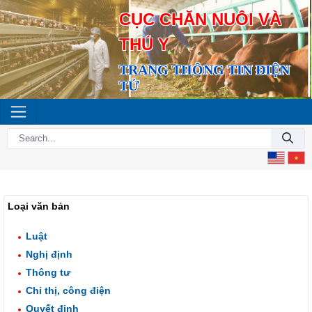
CỤC CHĂN NUÔI VÀ
THÚ Y
TRANG THÔNG TIN ĐIỆN
TỬ
Loại văn bản
Luật
Nghị định
Thông tư
Chỉ thị, công điện
Quyết định