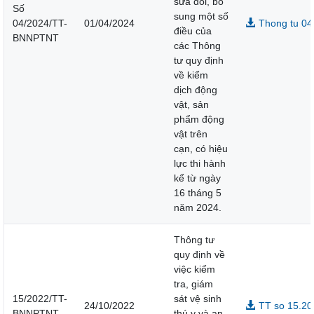
sửa đổi, bổ
Số
sung một số
04/2024/TT-
01/04/2024
Thong tu 0
điều của
BNNPTNT
các Thông
tư quy định
về kiểm
dịch động
vật, sản
phẩm động
vật trên
cạn, có hiệu
lực thi hành
kể từ ngày
16 tháng 5
năm 2024.
Thông tư
quy định về
việc kiểm
tra, giám
15/2022/TT-
sát vệ sinh
24/10/2022
TT so 15.20
BNNPTNT
thú y và an