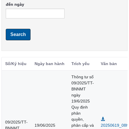
đến ngày
Search
Số/Ký hiệu
Ngày ban hành
Trích yếu
Văn bản
Thông tư số
09/2025/TT-
BNNMT
ngày
19/6/2025
Quy định
phân
quyền,
09/2025/TT-
19/06/2025
phân cấp và
20250619_08h
BNNMT