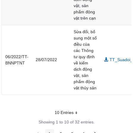
vật, sản
phẩm động
vật trên cạn
Sửa đổi, bổ
sung một số
điều của
các Thông
06/2022/TT-
tư quy định
28/07/2022
TT_Suadoi_
BNNPTNT
về kiểm
dịch động
vật, sản
phẩm động
vật thủy sản
10 Entries
Per page
Showing 1 to 10 of 32 entries.